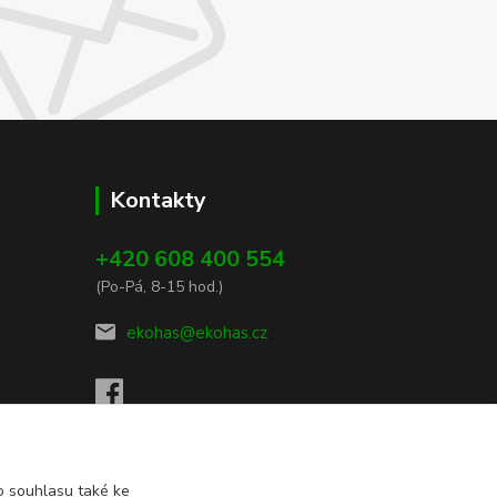
Kontakty
+420 608 400 554
(Po-Pá, 8-15 hod.)
ekohas@ekohas.cz
 souhlasu také ke