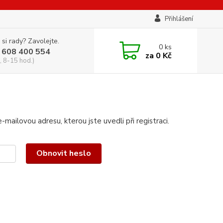
Přihlášení
 si rady? Zavolejte.
0
ks
 608 400 554
za
0 Kč
, 8-15 hod.)
mailovou adresu, kterou jste uvedli při registraci.
Obnovit heslo