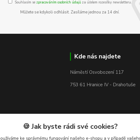
Souhlasím se
zpracováním osobních údajů
za účelem rozesílky newsletteru.
Můžete se kdykoli odhlásit. Zasíláme jednou za 14 dní.
Kde nás najdete
Náměstí Osvobození 117
753 61 Hranice IV - Drahotuše
🍪 Jak byste rádi své cookies?
používáme ke správnému fungování našeho e-shopu a v případě vašeho