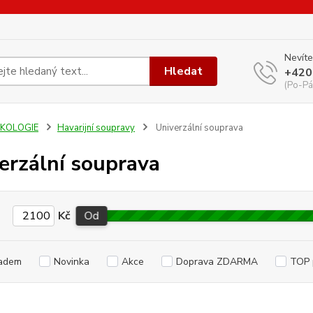
Nevíte
Hledat
+420
(Po-Pá
EKOLOGIE
Havarijní soupravy
Univerzální souprava
erzální souprava
Kč
Od
adem
Novinka
Akce
Doprava ZDARMA
TOP 