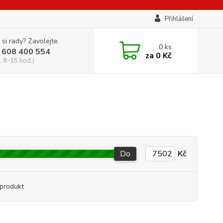
Přihlášení
 si rady? Zavolejte.
0
ks
 608 400 554
za
0 Kč
, 8-15 hod.)
Do
Kč
produkt