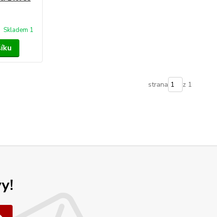
Skladem 1
šíku
strana
z 1
y!