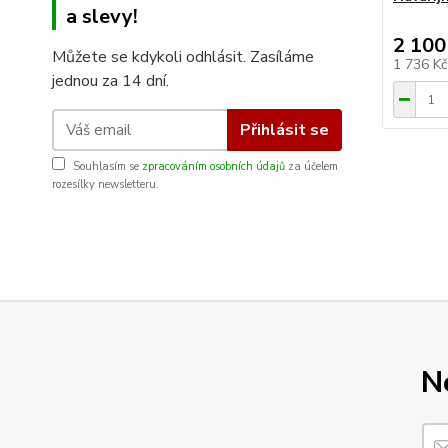
a slevy!
2 100
Můžete se kdykoli odhlásit. Zasíláme
1 736 K
jednou za 14 dní.
Přihlásit se
Souhlasím se
zpracováním osobních údajů
za účelem
rozesílky newsletteru.
N