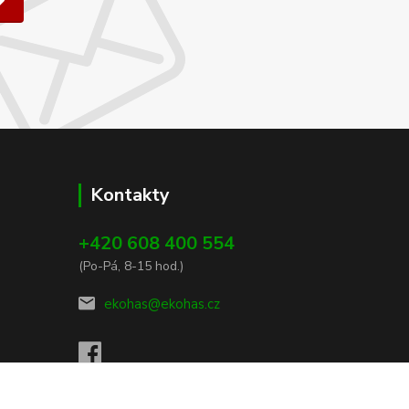
Kontakty
+420 608 400 554
(Po-Pá, 8-15 hod.)
ekohas@ekohas.cz