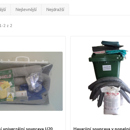
jší
Nejlevnější
Nejdražší
1-2 z 2
ní univerzální souprava U20
Havarijní souprava v popelni