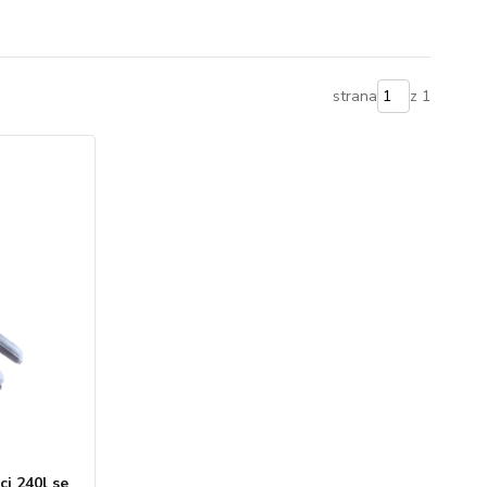
strana
z 1
ci 240l se