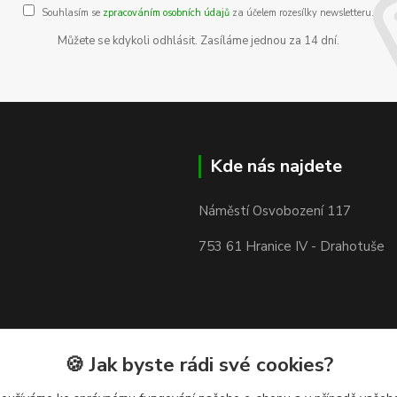
Souhlasím se
zpracováním osobních údajů
za účelem rozesílky newsletteru.
Můžete se kdykoli odhlásit. Zasíláme jednou za 14 dní.
Kde nás najdete
Náměstí Osvobození 117
753 61 Hranice IV - Drahotuše
🍪 Jak byste rádi své cookies?