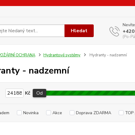
Nevíte
Hledat
+420
(Po-Pá
POŽÁRNÍ OCHRANA
Hydrantové systémy
Hydranty - nadzemní
anty - nadzemní
Kč
Od
adem
Novinka
Akce
Doprava ZDARMA
TOP 