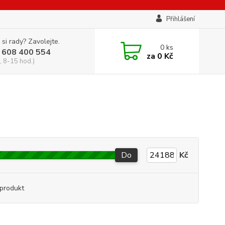
Přihlášení
 si rady? Zavolejte.
0
ks
 608 400 554
za
0 Kč
, 8-15 hod.)
Do
Kč
produkt