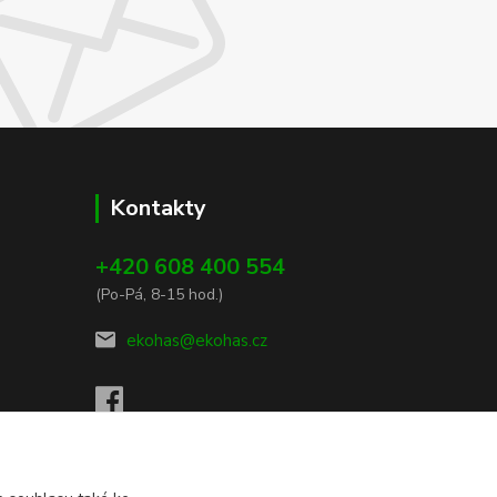
Kontakty
+420 608 400 554
(Po-Pá, 8-15 hod.)
ekohas@ekohas.cz