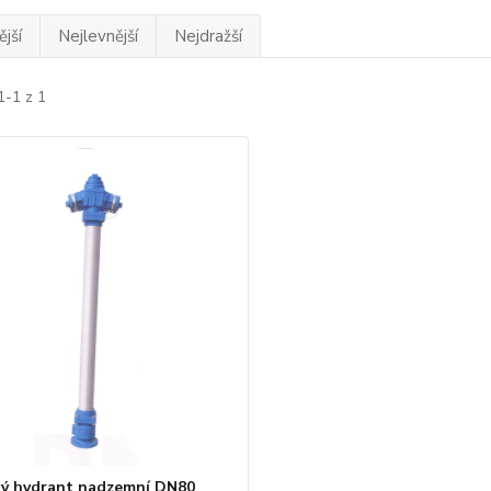
jší
Nejlevnější
Nejdražší
1-1 z 1
ý hydrant nadzemní DN80