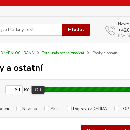
Nevíte
Hledat
+420
(Po-Pá
POŽÁRNÍ OCHRANA
Fotoluminisceční značení
Pásky a ostatní
y a ostatní
Kč
Od
adem
Novinka
Akce
Doprava ZDARMA
TOP 