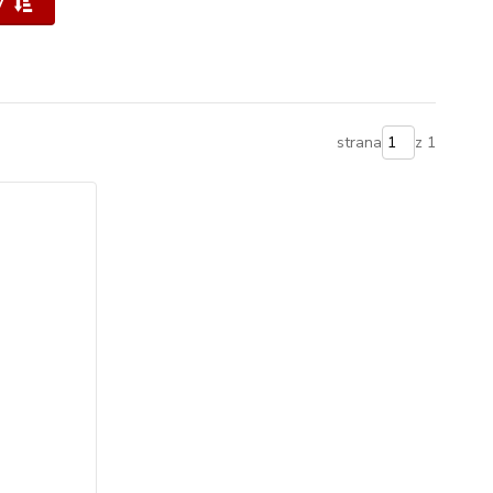
y
strana
z 1