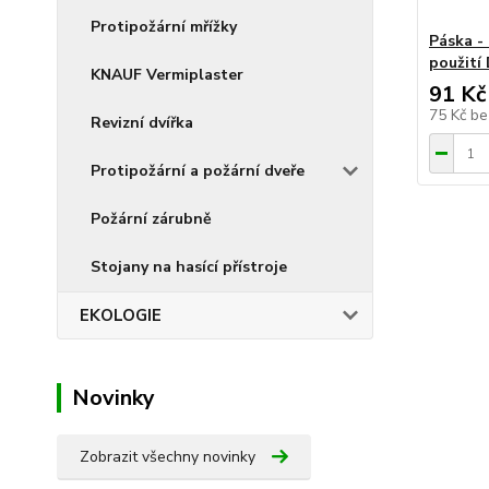
Protipožární mřížky
Páska -
použití 
KNAUF Vermiplaster
91 Kč
75 Kč
be
Revizní dvířka
Protipožární a požární dveře
Požární zárubně
Stojany na hasící přístroje
EKOLOGIE
Novinky
Zobrazit všechny novinky