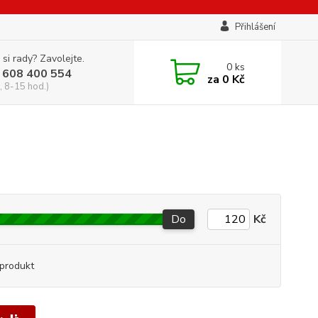
Přihlášení
 si rady? Zavolejte.
0
ks
 608 400 554
za
0 Kč
, 8-15 hod.)
Do
Kč
produkt