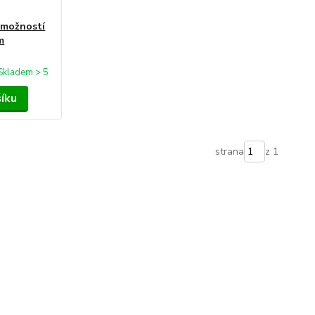
 možností
m
Skladem > 5
šíku
strana
z 1