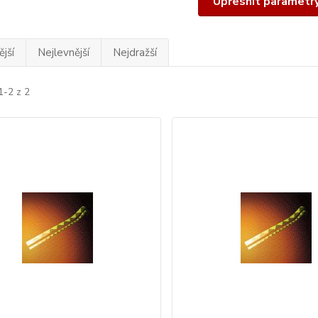
Upřesnit parametr
jší
Nejlevnější
Nejdražší
1-2 z 2