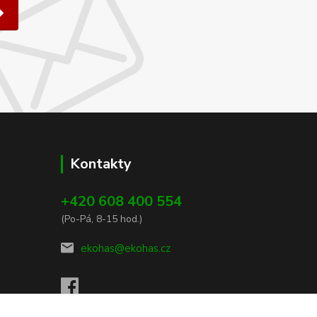
Kontakty
+420 608 400 554
(Po-Pá, 8-15 hod.)
ekohas@ekohas.cz