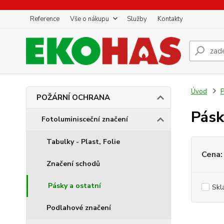
Reference
Vše o nákupu
Služby
Kontakty
Úvod
POŽÁRNÍ OCHRANA
Pásk
Fotoluminisceční značení
Tabulky - Plast, Folie
Cena:
Značení schodů
Pásky a ostatní
Skl
Podlahové značení