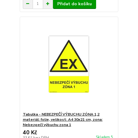
Přidat do košíku
Tabulka - NEBEZPEČÍ VÝBUCHU ZÓNA 1,2
materiál: folie, velikost: A4 30x21 cm, zona:
Nebezpečí výbuchu zona 1
40 Kč
Skladem 5
33 Kč
bez DPH