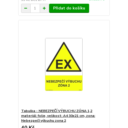
Přidat do košíku
Tabulka - NEBEZPEČÍ VÝBUCHU ZÓNA 1,2
materiál: folie, velikost: A4 30x21 cm, zona:
Nebezpečí výbuchu zona 2
40 Kč