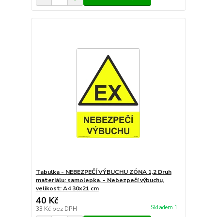
Tabulka - NEBEZPEČÍ VÝBUCHU ZÓNA 1,2 Druh
materiálu: samolepka. - Nebezpečí výbuchu,
velikost: A4 30x21 cm
40 Kč
Skladem 1
33 Kč
bez DPH