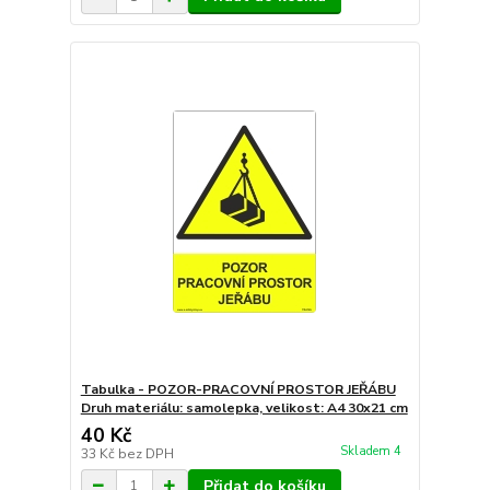
Tabulka - POZOR-PRACOVNÍ PROSTOR JEŘÁBU
Druh materiálu: samolepka, velikost: A4 30x21 cm
40 Kč
Skladem 4
33 Kč
bez DPH
Přidat do košíku