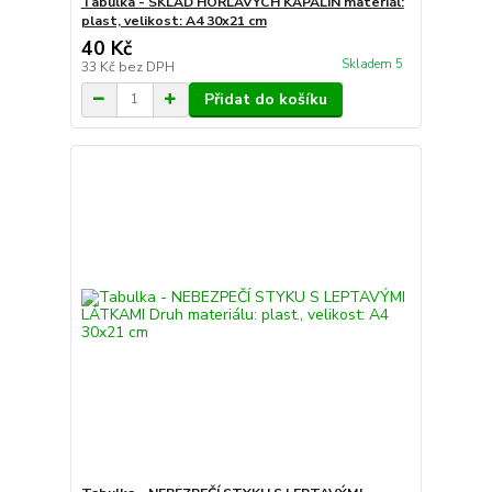
Tabulka - SKLAD HOŘLAVÝCH KAPALIN materiál:
plast, velikost: A4 30x21 cm
40 Kč
Skladem 5
33 Kč
bez DPH
Přidat do košíku