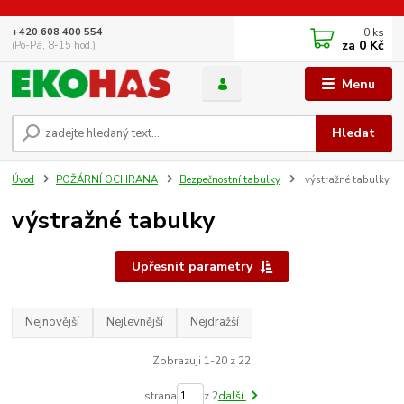
0
ks
+420 608 400 554
za
0 Kč
(Po-Pá, 8-15 hod.)
Menu
Hledat
Úvod
POŽÁRNÍ OCHRANA
Bezpečnostní tabulky
výstražné tabulky
výstražné tabulky
Upřesnit parametry
Nejnovější
Nejlevnější
Nejdražší
Zobrazuji 1-20 z 22
strana
z 2
další