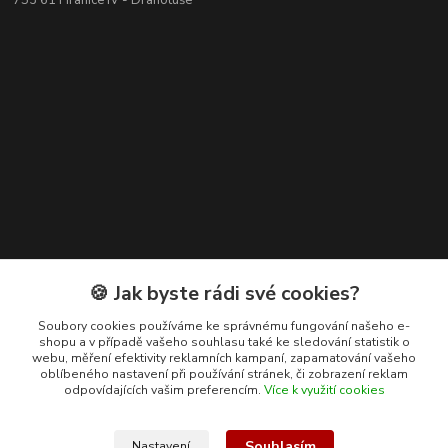
753 61 Hranice IV - Drahotuše
Kontakty
🍪 Jak byste rádi své cookies?
+420 608 400 554
Soubory cookies používáme ke správnému fungování našeho e-
shopu a v případě vašeho souhlasu také ke sledování statistik o
(Po-Pá, 8-15 hod.)
webu, měření efektivity reklamních kampaní, zapamatování vašeho
oblíbeného nastavení při používání stránek, či zobrazení reklam
ekohas@ekohas.cz
odpovídajících vašim preferencím.
Více k využití cookies
Souhlasím
Nastavení