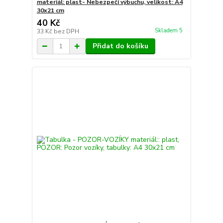
materiál: plast- Nebezpečí výbuchu, velikost: A4
30x21 cm
40 Kč
Skladem 5
33 Kč
bez DPH
Přidat do košíku