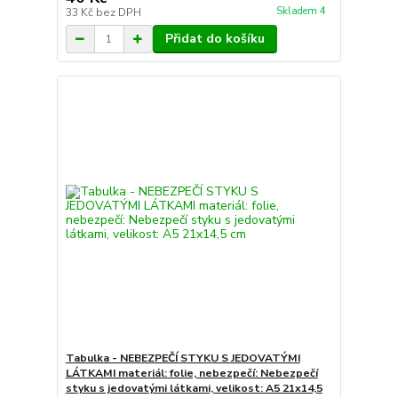
Skladem 4
33 Kč
bez DPH
Přidat do košíku
Tabulka - NEBEZPEČÍ STYKU S JEDOVATÝMI
LÁTKAMI materiál: folie, nebezpečí: Nebezpečí
styku s jedovatými látkami, velikost: A5 21x14,5