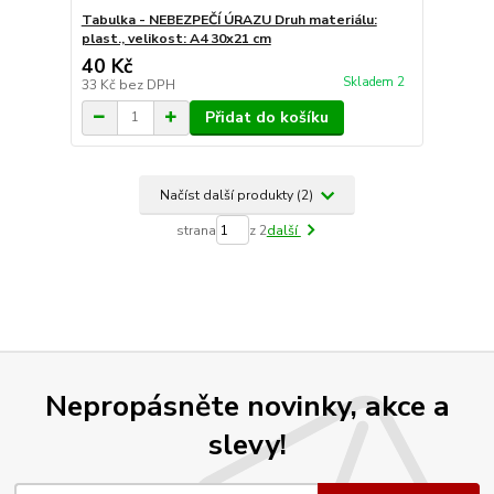
Tabulka - NEBEZPEČÍ ÚRAZU Druh materiálu:
plast., velikost: A4 30x21 cm
40 Kč
Skladem 2
33 Kč
bez DPH
Přidat do košíku
Načíst další produkty (2)
strana
z 2
další
Nepropásněte novinky, akce a
slevy!