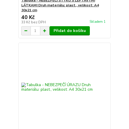
Tabulka - NEBEZPEČÍ STYKU S LEPTAVÝMI
LÁTKAMI Druh materiálu: plast., velikost: A4
30x21 cm
40 Kč
Skladem 1
33 Kč
bez DPH
Přidat do košíku