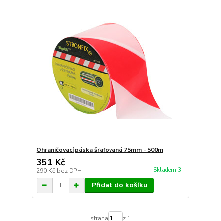
Ohraničovací páska šrafovaná 75mm - 500m
351 Kč
Skladem 3
290 Kč
bez DPH
Přidat do košíku
strana
z 1