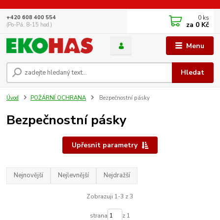
0
ks
+420 608 400 554
za
0 Kč
(Po-Pá, 8-15 hod.)
Menu
Hledat
Úvod
POŽÁRNÍ OCHRANA
Bezpečnostní pásky
Bezpečnostní pásky
Upřesnit parametry
Nejnovější
Nejlevnější
Nejdražší
Zobrazuji 1-3 z 3
strana
z 1