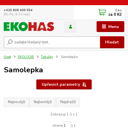
0
ks
+420 608 400 554
za
0 Kč
(Po-Pá, 8-15 hod.)
Menu
Hledat
Úvod
EKOLOGIE
Tabulky
Samolepka
Samolepka
Upřesnit parametry
Nejnovější
Nejlevnější
Nejdražší
Zobrazuji 1-1 z 1
strana
z 1