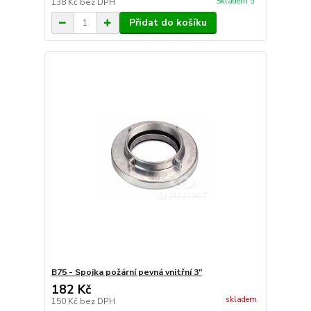
Skladem 5
138 Kč
bez DPH
Přidat do košíku
B75 - Spojka požární pevná vnitřní 3"
182 Kč
skladem
150 Kč
bez DPH