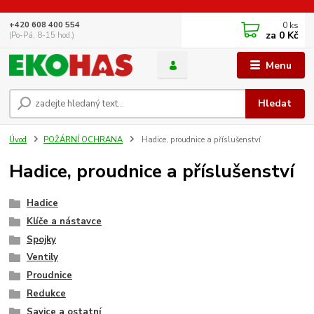
0
ks
+420 608 400 554
za
0 Kč
(Po-Pá, 8-15 hod.)
Menu
Hledat
Úvod
POŽÁRNÍ OCHRANA
Hadice, proudnice a příslušenství
Hadice, proudnice a příslušenství
Hadice
Klíče a nástavce
Spojky
Ventily
Proudnice
Redukce
Savice a ostatní