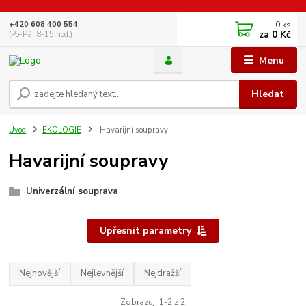
0
ks
+420 608 400 554
za
0 Kč
(Po-Pá, 8-15 hod.)
Menu
Hledat
Úvod
EKOLOGIE
Havarijní soupravy
Havarijní soupravy
Univerzální souprava
Upřesnit parametry
Nejnovější
Nejlevnější
Nejdražší
Zobrazuji 1-2 z 2