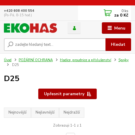
0
ks
+420 608 400 554
za
0 Kč
(Po-Pá, 8-15 hod.)
Menu
Hledat
Úvod
POŽÁRNÍ OCHRANA
Hadice, proudnice a příslušenství
Spojky
D25
D25
Upřesnit parametry
Nejnovější
Nejlevnější
Nejdražší
Zobrazuji 1-1 z 1