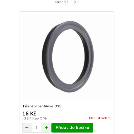
strana
z 1
Těsnění profilové D25
16 Kč
Není skladem
13 Kč
bez DPH
Přidat do košíku