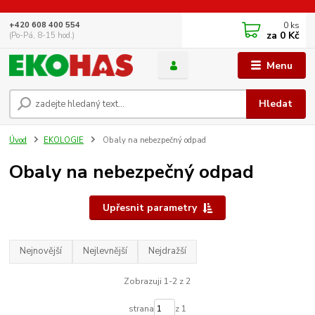
0
ks
+420 608 400 554
za
0 Kč
(Po-Pá, 8-15 hod.)
Menu
Hledat
Úvod
EKOLOGIE
Obaly na nebezpečný odpad
Obaly na nebezpečný odpad
Upřesnit parametry
Nejnovější
Nejlevnější
Nejdražší
Zobrazuji 1-2 z 2
strana
z 1