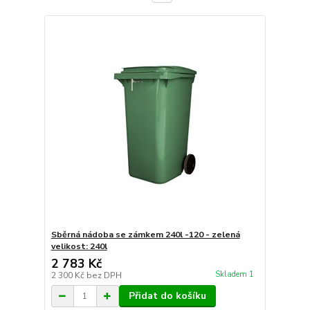
Sběrná nádoba se zámkem 240l -120 - zelená
velikost: 240l
2 783 Kč
Skladem 1
2 300 Kč
bez DPH
Přidat do košíku