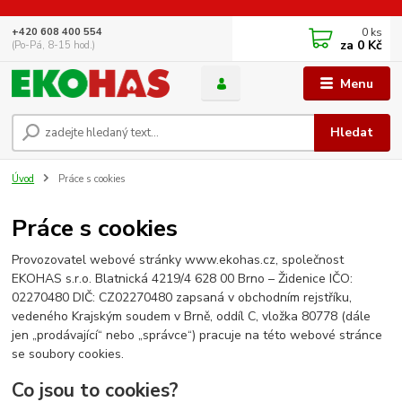
0
ks
+420 608 400 554
za
0 Kč
(Po-Pá, 8-15 hod.)
Menu
Hledat
Úvod
Práce s cookies
Práce s cookies
Provozovatel webové stránky www.ekohas.cz, společnost
EKOHAS s.r.o. Blatnická 4219/4 628 00 Brno – Židenice IČO:
02270480 DIČ: CZ02270480 zapsaná v obchodním rejstříku,
vedeného Krajským soudem v Brně, oddíl C, vložka 80778 (dále
jen „prodávající“ nebo „správce“) pracuje na této webové stránce
se soubory cookies.
Co jsou to cookies?