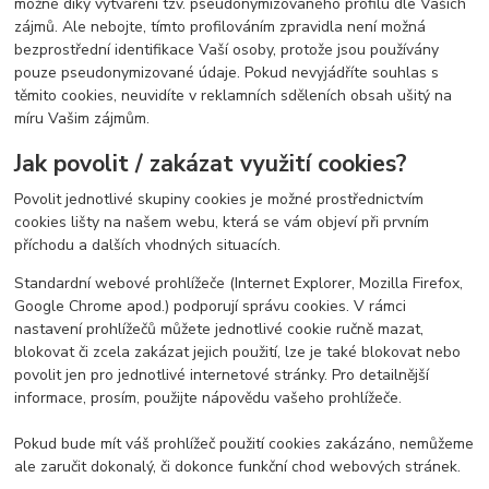
možné díky vytváření tzv. pseudonymizovaného profilu dle Vašich
zájmů. Ale nebojte, tímto profilováním zpravidla není možná
bezprostřední identifikace Vaší osoby, protože jsou používány
pouze pseudonymizované údaje. Pokud nevyjádříte souhlas s
těmito cookies, neuvidíte v reklamních sděleních obsah ušitý na
míru Vašim zájmům.
Jak povolit / zakázat využití cookies?
Povolit jednotlivé skupiny cookies je možné prostřednictvím
cookies lišty na našem webu, která se vám objeví při prvním
příchodu a dalších vhodných situacích.
Standardní webové prohlížeče (Internet Explorer, Mozilla Firefox,
Google Chrome apod.) podporují správu cookies. V rámci
nastavení prohlížečů můžete jednotlivé cookie ručně mazat,
blokovat či zcela zakázat jejich použití, lze je také blokovat nebo
povolit jen pro jednotlivé internetové stránky. Pro detailnější
informace, prosím, použijte nápovědu vašeho prohlížeče.
Pokud bude mít váš prohlížeč použití cookies zakázáno, nemůžeme
ale zaručit dokonalý, či dokonce funkční chod webových stránek.