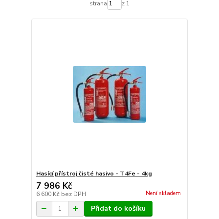
strana
z 1
Hasící přístroj čisté hasivo - T4Fe - 4kg
7 986 Kč
Není skladem
6 600 Kč
bez DPH
Přidat do košíku