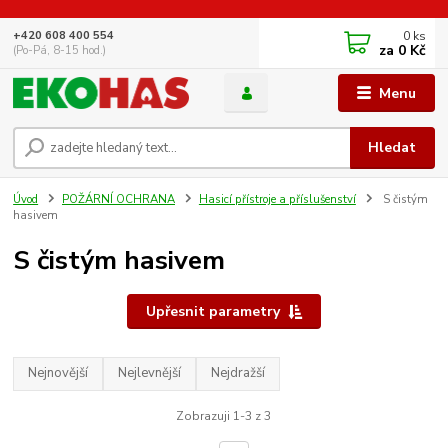
0
ks
+420 608 400 554
za
0 Kč
(Po-Pá, 8-15 hod.)
Menu
Hledat
Úvod
POŽÁRNÍ OCHRANA
Hasicí přístroje a příslušenství
S čistým
hasivem
S čistým hasivem
Upřesnit parametry
Nejnovější
Nejlevnější
Nejdražší
Zobrazuji 1-3 z 3