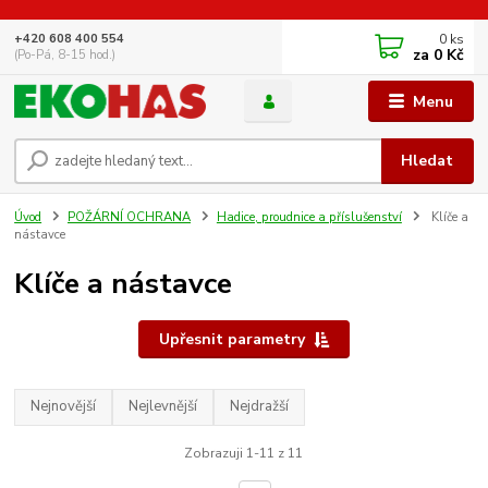
0
ks
+420 608 400 554
za
0 Kč
(Po-Pá, 8-15 hod.)
Menu
Hledat
Úvod
POŽÁRNÍ OCHRANA
Hadice, proudnice a příslušenství
Klíče a
nástavce
Klíče a nástavce
Upřesnit parametry
Nejnovější
Nejlevnější
Nejdražší
Zobrazuji 1-11 z 11