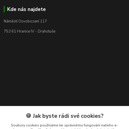
Kde nás najdete
Náměstí Osvobození 117
753 61 Hranice IV - Drahotuše
Kontakty
🍪 Jak byste rádi své cookies?
+420 608 400 554
Soubory cookies používáme ke správnému fungování našeho e-