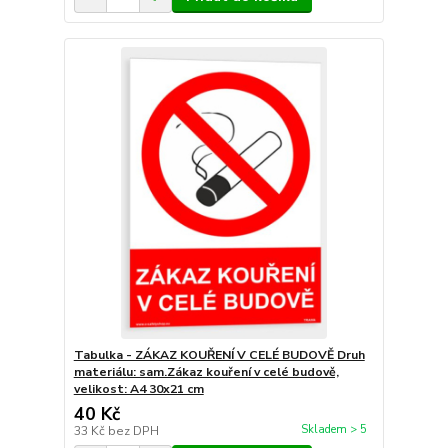
Tabulka - ZÁKAZ KOUŘENÍ V CELÉ BUDOVĚ Druh
materiálu: sam.Zákaz kouření v celé budově,
velikost: A4 30x21 cm
40 Kč
Skladem > 5
33 Kč
bez DPH