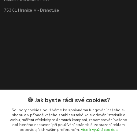
753 61 Hranice IV - Drahotuše
Kontakty
🍪 Jak byste rádi své cookies?
+420 608 400 554
Soubory cookies používáme ke správnému fungování našeho e-
shopu a v případě vašeho souhlasu také ke sledování statistik o
(Po-Pá, 8-15 hod.)
webu, měření efektivity reklamních kampaní, zapamatování vašeho
oblíbeného nastavení při používání stránek, či zobrazení reklam
ekohas@ekohas.cz
odpovídajících vašim preferencím.
Více k využití cookies