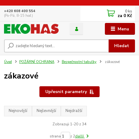
0
ks
+420 608 400 554
za
0 Kč
(Po-Pá, 8-15 hod.)
Menu
Hledat
Úvod
POŽÁRNÍ OCHRANA
Bezpečnostní tabulky
zákazové
zákazové
Upřesnit parametry
Nejnovější
Nejlevnější
Nejdražší
Zobrazuji 1-20 z 34
strana
z 2
další