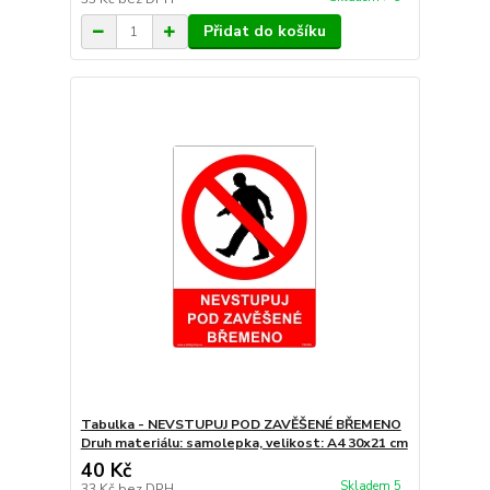
Přidat do košíku
Tabulka - NEVSTUPUJ POD ZAVĚŠENÉ BŘEMENO
Druh materiálu: samolepka, velikost: A4 30x21 cm
40 Kč
Skladem 5
33 Kč
bez DPH