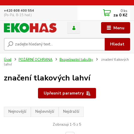
0
ks
+420 608 400 554
za
0 Kč
(Po-Pá, 8-15 hod.)
Menu
Hledat
Úvod
POŽÁRNÍ OCHRANA
Bezpečnostní tabulky
značení tlakových
lahví
značení tlakových lahví
Upřesnit parametry
Nejnovější
Nejlevnější
Nejdražší
Zobrazuji 1-5 z 5