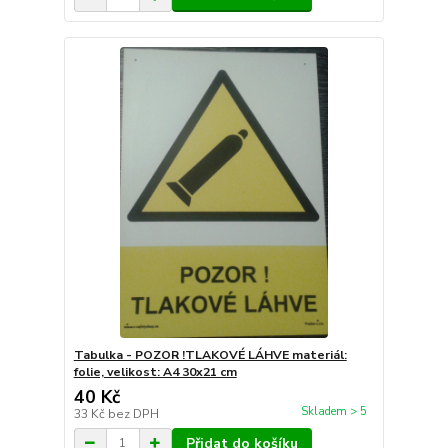
Tabulka - POZOR !TLAKOVÉ LÁHVE materiál:
folie, velikost: A4 30x21 cm
40 Kč
Skladem > 5
33 Kč
bez DPH
Přidat do košíku