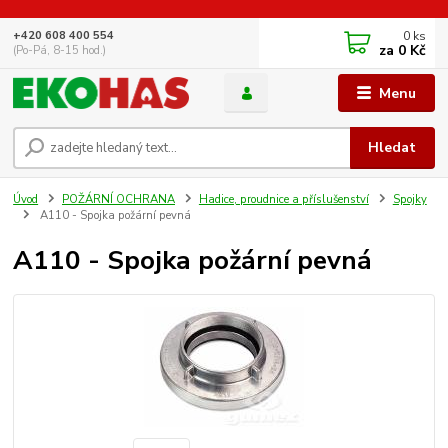
0
ks
+420 608 400 554
za
0 Kč
(Po-Pá, 8-15 hod.)
Menu
Hledat
Úvod
POŽÁRNÍ OCHRANA
Hadice, proudnice a příslušenství
Spojky
A110 - Spojka požární pevná
A110 - Spojka požární pevná