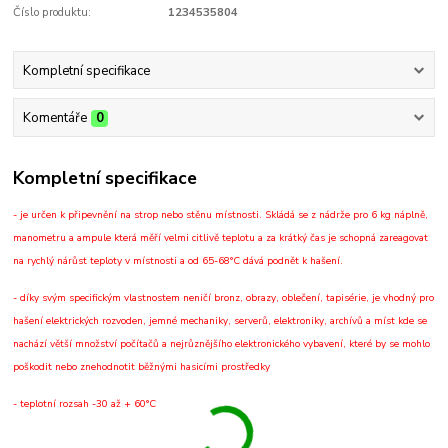
Číslo produktu:
1234535804
Kompletní specifikace
Komentáře
0
Kompletní specifikace
- je určen k připevnění na strop nebo stěnu místnosti. Skládá se z nádrže pro 6 kg náplně,
manometru a ampule která měří velmi citlivě teplotu a za krátký čas je schopná zareagovat
na rychlý nárůst teploty v místnosti a od 65-68°C dává podnět k hašení.
- díky svým specifickým vlastnostem neničí bronz, obrazy, oblečení, tapisérie, je vhodný pro
hašení elektrických rozvoden, jemné mechaniky, serverů, elektroniky, archívů a míst kde se
nachází větší množství počítačů a nejrůznějšího elektronického vybavení, které by se mohlo
poškodit nebo znehodnotit běžnými hasicími prostředky
- teplotní rozsah -30 až + 60°C