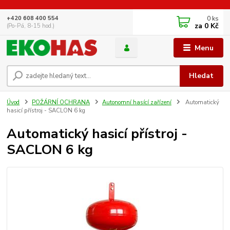
0
ks
+420 608 400 554
za
0 Kč
(Po-Pá, 8-15 hod.)
Menu
Hledat
Úvod
POŽÁRNÍ OCHRANA
Autonomní hasící zařízení
Automatický
hasicí přístroj - SACLON 6 kg
Automatický hasicí přístroj -
SACLON 6 kg