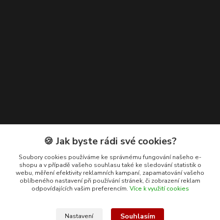
Kontakty
🍪 Jak byste rádi své cookies?
+420 608 400 554
Soubory cookies používáme ke správnému fungování našeho e-
shopu a v případě vašeho souhlasu také ke sledování statistik o
(Po-Pá, 8-15 hod.)
webu, měření efektivity reklamních kampaní, zapamatování vašeho
oblíbeného nastavení při používání stránek, či zobrazení reklam
ekohas@ekohas.cz
odpovídajících vašim preferencím.
Více k využití cookies
Souhlasím
Nastavení