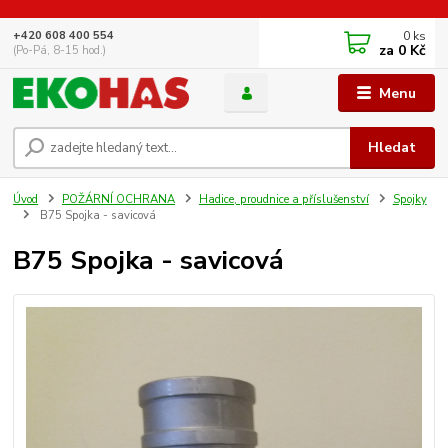
0
ks
+420 608 400 554
za
0 Kč
(Po-Pá, 8-15 hod.)
Menu
Hledat
Úvod
POŽÁRNÍ OCHRANA
Hadice, proudnice a příslušenství
Spojky
B75 Spojka - savicová
B75 Spojka - savicová