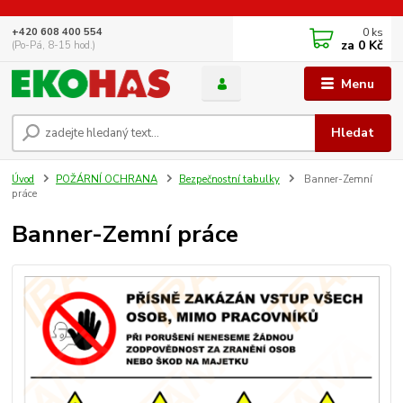
0
ks
+420 608 400 554
za
0 Kč
(Po-Pá, 8-15 hod.)
Menu
Hledat
Úvod
POŽÁRNÍ OCHRANA
Bezpečnostní tabulky
Banner-Zemní
práce
Banner-Zemní práce