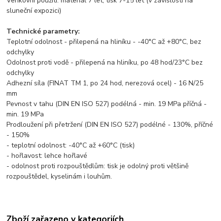
Venkovní použití: materiál 7 let, tisk 7-15 let (v závislosti na
sluneční expozici)
Technické parametry:
Teplotní odolnost - přilepená na hliníku - -40°C až +80°C, bez
odchylky
Odolnost proti vodě - přilepená na hliníku, po 48 hod/23°C bez
odchylky
Adhezní síla (FINAT TM 1, po 24 hod, nerezová ocel) - 16 N/25
mm
Pevnost v tahu (DIN EN ISO 527) podélná - min. 19 MPa příčná -
min. 19 MPa
Prodloužení při přetržení (DIN EN ISO 527) podélné - 130%, příčné
- 150%
- teplotní odolnost: -40°C až +60°C (tisk)
- hořlavost: lehce hořlavé
- odolnost proti rozpouštědlům: tisk je odolný proti většině
rozpouštědel, kyselinám i louhům.
Zboží zařazeno v kategoriích