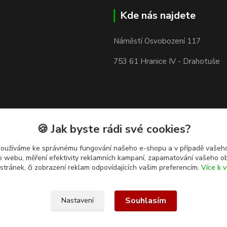
Kde nás najdete
Náměstí Osvobození 117
753 61 Hranice IV - Drahotuše
🍪 Jak byste rádi své cookies?
používáme ke správnému fungování našeho e-shopu a v případě vašeho
k o webu, měření efektivity reklamních kampaní, zapamatování vašeho o
 stránek, či zobrazení reklam odpovídajících vašim preferencím.
Více k v
Souhlasím
Nastavení