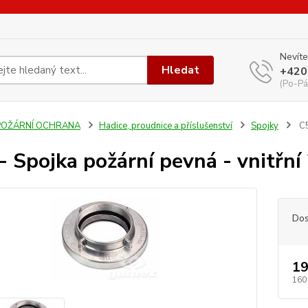
Nevíte
Hledat
+420
(Po-Pá
POŽÁRNÍ OCHRANA
Hadice, proudnice a příslušenství
Spojky
C5
- Spojka požární pevná - vnitřní 
Dos
19
160