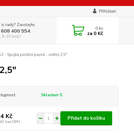
Přihlášení
 si rady? Zavolejte.
0
ks
 608 400 554
za
0 Kč
, 8-15 hod.)
2 - Spojka požární pevná - vnitřní 2,5"
2,5"
tupnost
Skladem 5
4 Kč
Přidat do košíku
 Kč
bez DPH