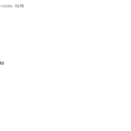
roduktu:
0105
ky