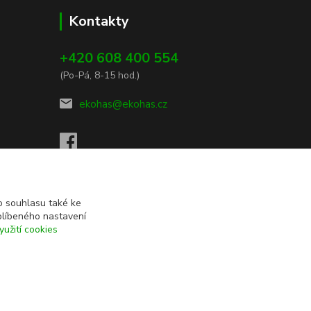
Kontakty
+420 608 400 554
(Po-Pá, 8-15 hod.)
ekohas@ekohas.cz
 souhlasu také ke
blíbeného nastavení
yužití cookies