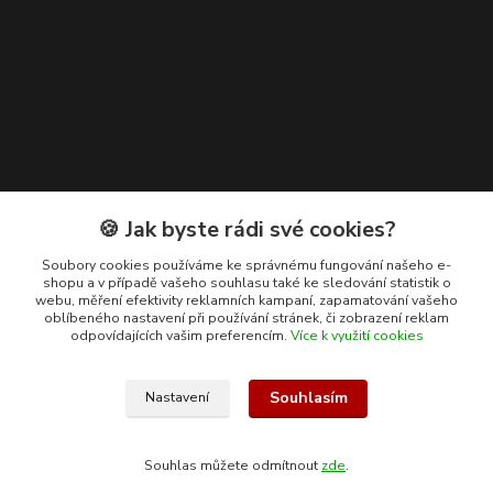
Kontakty
🍪 Jak byste rádi své cookies?
+420 608 400 554
Soubory cookies používáme ke správnému fungování našeho e-
shopu a v případě vašeho souhlasu také ke sledování statistik o
(Po-Pá, 8-15 hod.)
webu, měření efektivity reklamních kampaní, zapamatování vašeho
oblíbeného nastavení při používání stránek, či zobrazení reklam
ekohas@ekohas.cz
odpovídajících vašim preferencím.
Více k využití cookies
Souhlasím
Nastavení
Souhlas můžete odmítnout
zde
.
Vytvořeno na
Eshop-rychle.cz