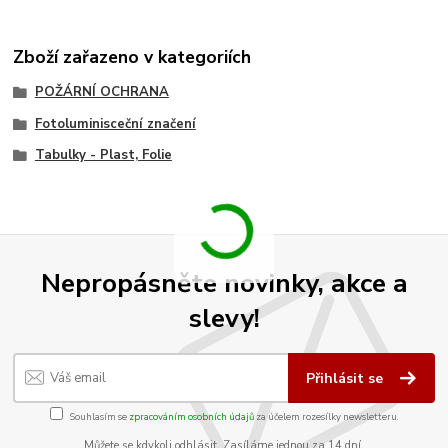
Zboží zařazeno v kategoriích
POŽÁRNÍ OCHRANA
Fotoluminisceční značení
Tabulky - Plast, Folie
Nepropásněte novinky, akce a
slevy!
Přihlásit se
Souhlasím se
zpracováním osobních údajů
za účelem rozesílky newsletteru.
Můžete se kdykoli odhlásit. Zasíláme jednou za 14 dní.