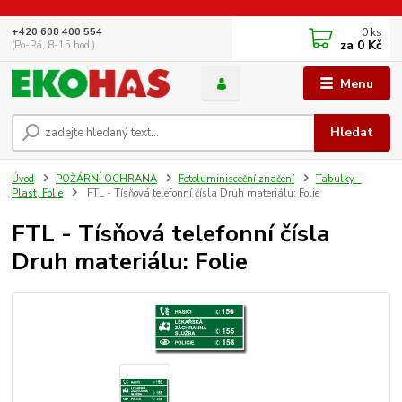
0
ks
+420 608 400 554
za
0 Kč
(Po-Pá, 8-15 hod.)
Menu
Hledat
Úvod
POŽÁRNÍ OCHRANA
Fotoluminisceční značení
Tabulky -
Plast, Folie
FTL - Tísňová telefonní čísla Druh materiálu: Folie
FTL - Tísňová telefonní čísla
Druh materiálu: Folie