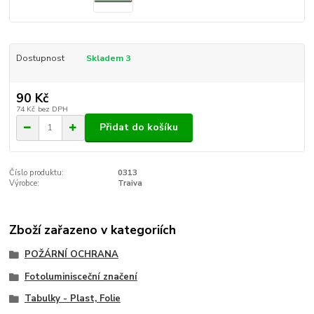
Dostupnost
Skladem 3
90 Kč
74 Kč
bez DPH
Přidat do košíku
Číslo produktu:
0313
Výrobce:
Traiva
Zboží zařazeno v kategoriích
POŽÁRNÍ OCHRANA
Fotoluminisceční značení
Tabulky - Plast, Folie