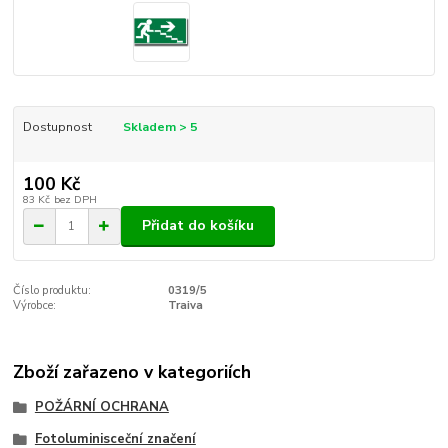
Dostupnost
Skladem > 5
100 Kč
83 Kč
bez DPH
Přidat do košíku
Číslo produktu:
0319/5
Výrobce:
Traiva
Zboží zařazeno v kategoriích
POŽÁRNÍ OCHRANA
Fotoluminisceční značení