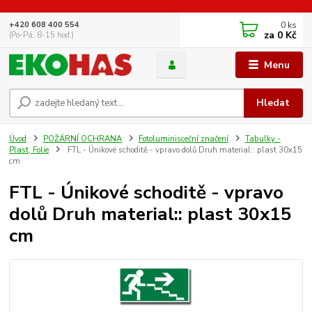
0
ks
+420 608 400 554
za
0 Kč
(Po-Pá, 8-15 hod.)
Menu
Hledat
Úvod
POŽÁRNÍ OCHRANA
Fotoluminisceční značení
Tabulky -
Plast, Folie
FTL - Únikové schoditě - vpravo dolů Druh material:: plast 30x15
cm
FTL - Únikové schoditě - vpravo
dolů Druh material:: plast 30x15
cm