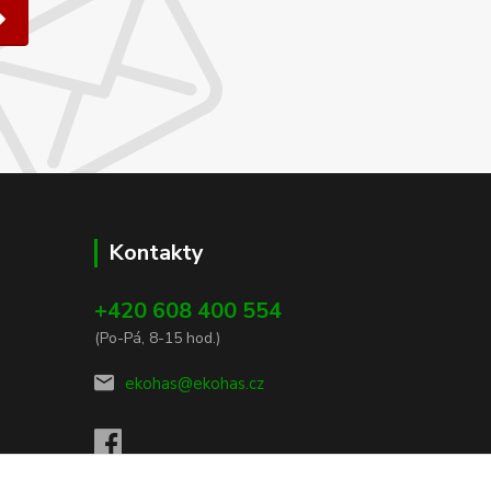
Kontakty
+420 608 400 554
(Po-Pá, 8-15 hod.)
ekohas@ekohas.cz