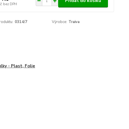
Přidat do košíku
Kč
bez DPH
roduktu:
0314/7
Výrobce:
Traiva
lky - Plast, Folie