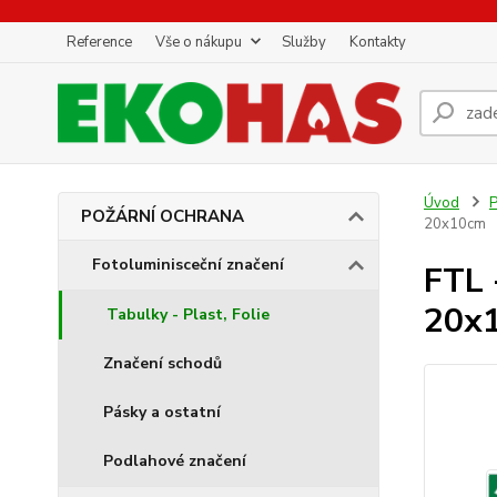
Reference
Vše o nákupu
Služby
Kontakty
Úvod
POŽÁRNÍ OCHRANA
20x10cm
Fotoluminisceční značení
FTL 
20x
Tabulky - Plast, Folie
Značení schodů
Pásky a ostatní
Podlahové značení