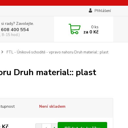
Přihlášení
 si rady? Zavolejte.
0
ks
 608 400 554
za
0 Kč
, 8-15 hod.)
FTL - Únikové schoditě - vpravo nahoru Druh material:: plast
ru Druh material:: plast
tupnost
Není skladem
 Kč