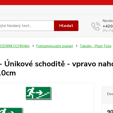
Nevíte
Hledat
+420
(Po-Pá
POŽÁRNÍ OCHRANA
Fotoluminisceční značení
Tabulky - Plast, Folie
- Únikové schoditě - vpravo naho
10cm
Dos
90