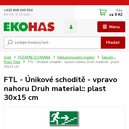
0
ks
+420 608 400 554
za
0 Kč
(Po-Pá, 8-15 hod.)
Menu
Hledat
Úvod
POŽÁRNÍ OCHRANA
Fotoluminisceční značení
Tabulky -
Plast, Folie
FTL - Únikové schoditě - vpravo nahoru Druh material:: plast
30x15 cm
FTL - Únikové schoditě - vpravo
nahoru Druh material:: plast
30x15 cm