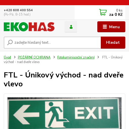
0
ks
+420 608 400 554
za
0 Kč
(Po-Pá, 8-15 hod.)
Menu
Hledat
Úvod
POŽÁRNÍ OCHRANA
Fotoluminisceční značení
FTL - Únikový
východ - nad dveře vlevo
FTL - Únikový východ - nad dveře
vlevo