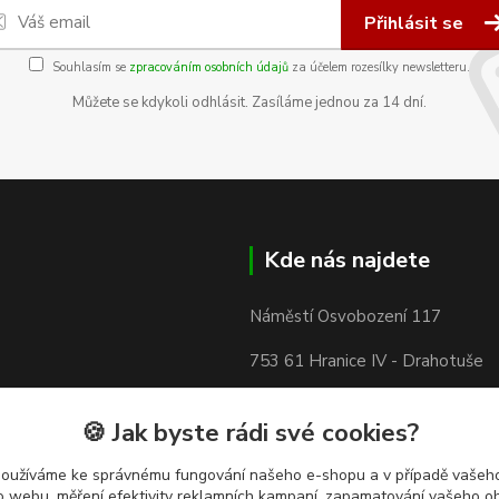
Přihlásit se
Souhlasím se
zpracováním osobních údajů
za účelem rozesílky newsletteru.
Můžete se kdykoli odhlásit. Zasíláme jednou za 14 dní.
Kde nás najdete
Náměstí Osvobození 117
753 61 Hranice IV - Drahotuše
🍪 Jak byste rádi své cookies?
používáme ke správnému fungování našeho e-shopu a v případě vašeho
k o webu, měření efektivity reklamních kampaní, zapamatování vašeho o