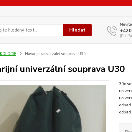
Nevíte
Hledat
+420
(Po-Pá
EKOLOGIE
Havarijní univerzální souprava U30
rijní univerzální souprava U30
30x so
univ
univ
odp
od
Dos