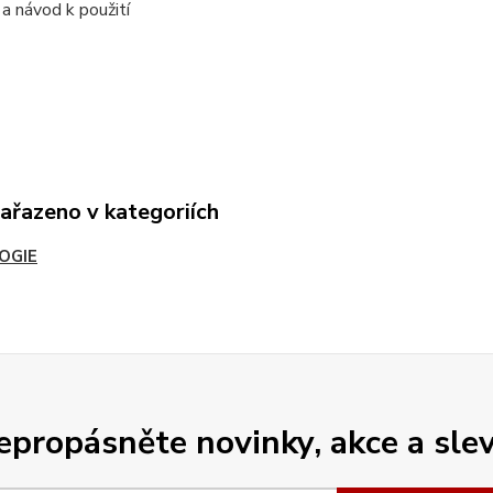
opis a návod k použití
x vak
zařazeno v kategoriích
OGIE
epropásněte novinky, akce a slev