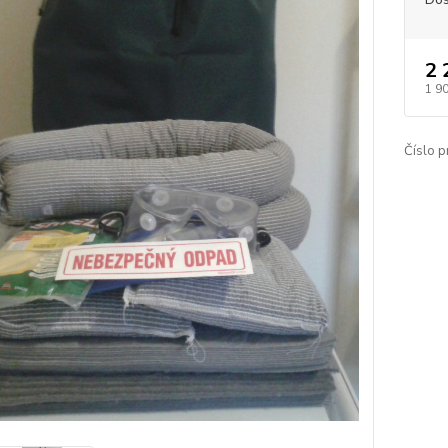
2 
1 9
Číslo p