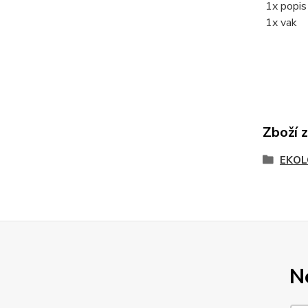
1x p
1
Zboží 
EKOL
N