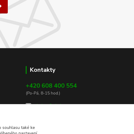
Kontakty
+420 608 400 554
(Po-Pá, 8-15 hod.)
ekohas@ekohas.cz
 souhlasu také ke
blíbeného nastavení