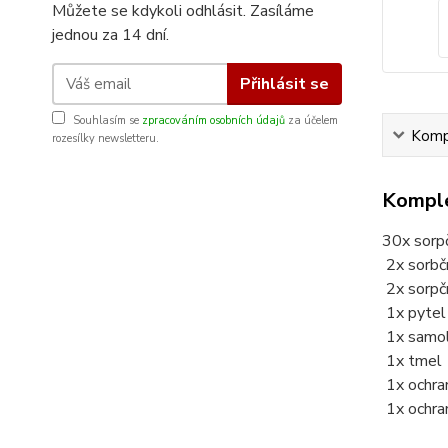
Můžete se kdykoli odhlásit. Zasíláme
jednou za 14 dní.
Přihlásit se
Souhlasím se
zpracováním osobních údajů
za účelem
Kompl
rozesílky newsletteru.
Komple
30x sorpč
2x sor
2x so
1x p
1x sa
1
1x 
1x ochr