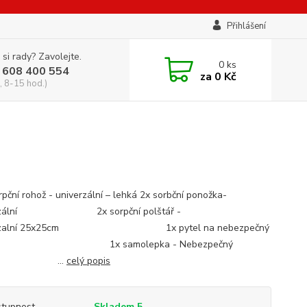
Přihlášení
 si rady? Zavolejte.
0
ks
 608 400 554
za
0 Kč
, 8-15 hod.)
rpční rohož - univerzální – lehká 2x sorbční ponožka-
erzální 2x sorpční polštář -
erzalní 25x25cm 1x pytel na nebezpečný
ad 1x samolepka - Nebezpečný
pad ...
celý popis
tupnost
Skladem 5