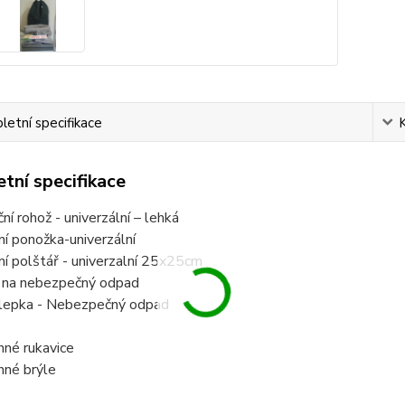
etní specifikace
tní specifikace
ní rohož - univerzální – lehká
bční ponožka-univerzální
rpční polštář - univerzalní 25x25cm
ytel na nebezpečný odpad
molepka - Nebezpečný odpad
x tmel
ochranné rukavice
anné brýle