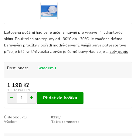
Izolovaná požární hadice je určena hlavně pro vybavení hydrantových
skříní. Použitelná pro teploty od –30°C do +70°C. Je značena dvěma
barevnými proužky v pořadí modrý-červený. Vnější barva polyesterové
příze je bílá, vnitřní vložka z pryže je černé barvy.Hadice je ...
celý popis
Dostupnost
Skladem 1
1 198 Kč
990 Kč
bez DPH
Přidat do košíku
Číslo produktu:
0328/
Výrobce:
Tatra commerce