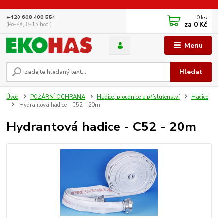
0
ks
+420 608 400 554
za
0 Kč
(Po-Pá, 8-15 hod.)
Menu
Hledat
Úvod
POŽÁRNÍ OCHRANA
Hadice, proudnice a příslušenství
Hadice
Hydrantová hadice - C52 - 20m
Hydrantová hadice - C52 - 20m