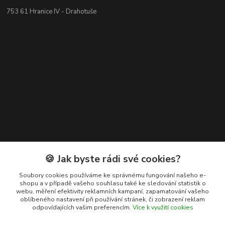
753 61 Hranice IV - Drahotuše
Kontakty
🍪 Jak byste rádi své cookies?
+420 608 400 554
Soubory cookies používáme ke správnému fungování našeho e-
shopu a v případě vašeho souhlasu také ke sledování statistik o
(Po-Pá, 8-15 hod.)
webu, měření efektivity reklamních kampaní, zapamatování vašeho
oblíbeného nastavení při používání stránek, či zobrazení reklam
ekohas@ekohas.cz
odpovídajících vašim preferencím.
Více k využití cookies