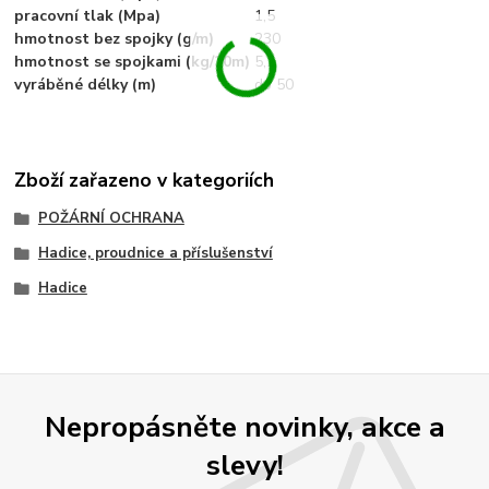
pracovní tlak (Mpa)
1,5
hmotnost bez spojky (g/m)
230
hmotnost se spojkami (kg/20m)
5,2
vyráběné délky (m)
do 50
Zboží zařazeno v kategoriích
POŽÁRNÍ OCHRANA
Hadice, proudnice a příslušenství
Hadice
Nepropásněte novinky, akce a
slevy!