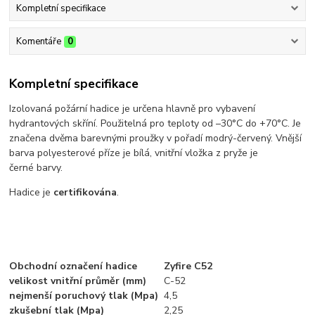
Kompletní specifikace
Komentáře
0
Kompletní specifikace
Izolovaná požární hadice je určena hlavně pro vybavení
hydrantových skříní. Použitelná pro teploty od –30°C do +70°C. Je
značena dvěma barevnými proužky v pořadí modrý-červený. Vnější
barva polyesterové příze je bílá, vnitřní vložka z pryže je
černé barvy.
Hadice je
certifikována
.
Obchodní označení hadice
Zyfire C52
velikost vnitřní průměr (mm)
C-52
nejmenší poruchový tlak (Mpa)
4,5
zkušební tlak (Mpa)
2,25