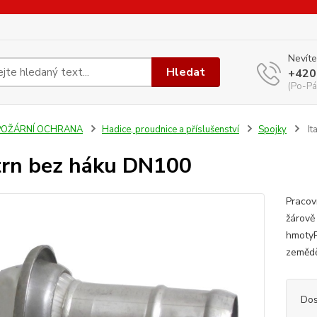
Nevíte
Hledat
+420
(Po-Pá
POŽÁRNÍ OCHRANA
Hadice, proudnice a příslušenství
Spojky
It
 trn bez háku DN100
Pracov
žárově
hmotyP
zemědě
Dos