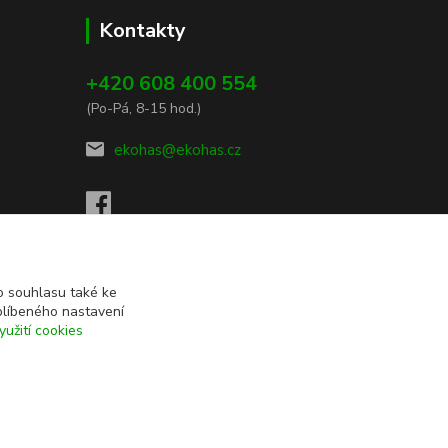
Kontakty
+420 608 400 554
(Po-Pá, 8-15 hod.)
ekohas@ekohas.cz
 souhlasu také ke
blíbeného nastavení
yužití cookies