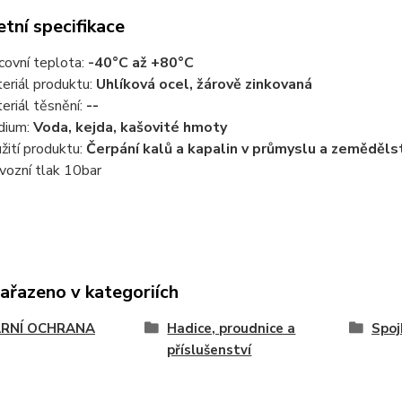
tní specifikace
covní teplota:
-40°C až +80°C
eriál produktu:
Uhlíková ocel, žárově zinkovaná
eriál těsnění:
--
ium:
Voda, kejda, kašovité hmoty
žití produktu:
Čerpání kalů a kapalin v průmyslu a zeměděls
vozní tlak 10bar
zařazeno v kategoriích
RNÍ OCHRANA
Hadice, proudnice a
Spoj
příslušenství