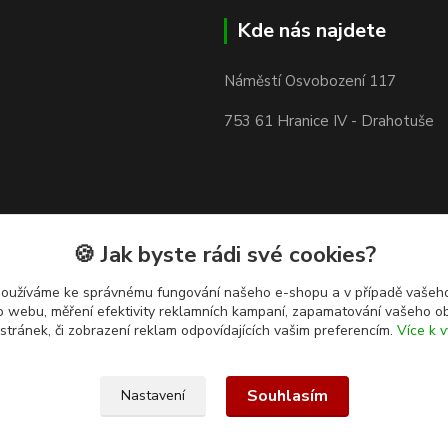
Kde nás najdete
Náměstí Osvobození 117
753 61 Hranice IV - Drahotuše
🍪 Jak byste rádi své cookies?
používáme ke správnému fungování našeho e-shopu a v případě vašeho
k o webu, měření efektivity reklamních kampaní, zapamatování vašeho o
 stránek, či zobrazení reklam odpovídajících vašim preferencím.
Více k v
Souhlasím
Nastavení