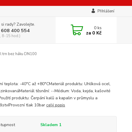
Přihlášení
 si rady? Zavolejte.
0
ks
 608 400 554
za
0 Kč
, 8-15 hod.)
al trn bez háku DN100
ní teplota: -40°C až +80°CMateriál produktu: Uhlíková ocel,
 zinkovanáMateriál těsnění: --Médium: Voda, kejda, kašovité
oužití produktu: Čerpání kalů a kapalin v průmyslu a
lstvíProvozní tlak 10bar
celý popis
tupnost
Skladem 1