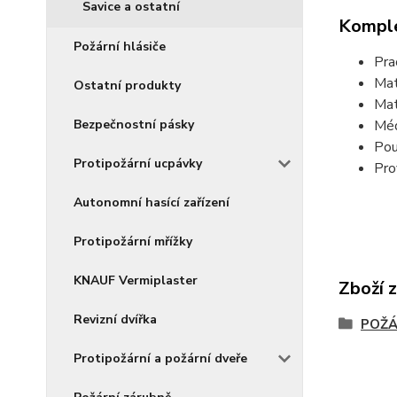
Savice a ostatní
Komple
Požární hlásiče
Pra
Mat
Ostatní produkty
Mat
Méd
Bezpečnostní pásky
Pou
Protipožární ucpávky
Pro
Autonomní hasící zařízení
Protipožární mřížky
KNAUF Vermiplaster
Zboží 
Revizní dvířka
POŽÁ
Protipožární a požární dveře