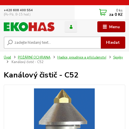
0
ks
+420 608 400 554
za
0 Kč
(Po-Pá, 8-15 hod.)
Menu
Hledat
Úvod
POŽÁRNÍ OCHRANA
Hadice, proudnice a příslušenství
Spojky
Kanálový čistič - C52
Kanálový čistič - C52