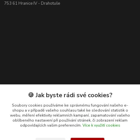
753 61 Hranice IV - Drahotuše
Kontakty
🍪 Jak byste rádi své cookies?
+420 608 400 554
Soubory cookies používáme ke správnému fungování našeho e-
shopu a v případě vašeho souhlasu také ke sledování statistik o
(Po-Pá, 8-15 hod.)
webu, měření efektivity reklamních kampaní, zapamatování vašeho
oblíbeného nastavení při používání stránek, či zobrazení reklam
ekohas@ekohas.cz
odpovídajících vašim preferencím.
Více k využití cookies