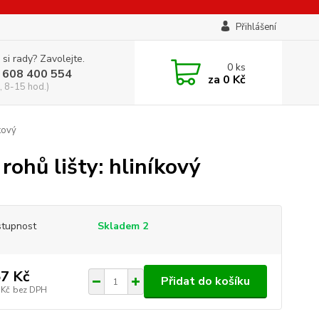
Přihlášení
 si rady? Zavolejte.
0
ks
 608 400 554
za
0 Kč
, 8-15 hod.)
íkový
rohů lišty: hliníkový
tupnost
Skladem 2
7 Kč
Přidat do košíku
 Kč
bez DPH