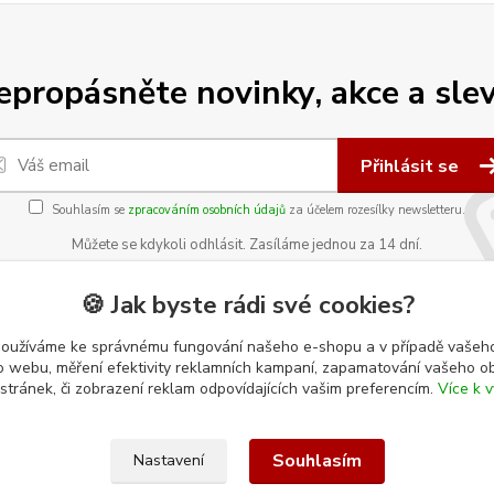
epropásněte novinky, akce a slev
Přihlásit se
Souhlasím se
zpracováním osobních údajů
za účelem rozesílky newsletteru.
Můžete se kdykoli odhlásit. Zasíláme jednou za 14 dní.
🍪 Jak byste rádi své cookies?
používáme ke správnému fungování našeho e-shopu a v případě vašeho
k o webu, měření efektivity reklamních kampaní, zapamatování vašeho o
 stránek, či zobrazení reklam odpovídajících vašim preferencím.
Více k v
Kde nás najdete
Náměstí Osvobození 117
Souhlasím
Nastavení