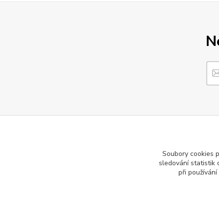
N
Soubory cookies 
sledování statisti
při používání
Informace pro zákazníky
Reference
Vše o nákupu