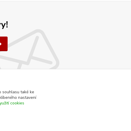
y!
 souhlasu také ke
blíbeného nastavení
yužití cookies
Kontakty
+420 608 400 554
(Po-Pá, 8-15 hod.)