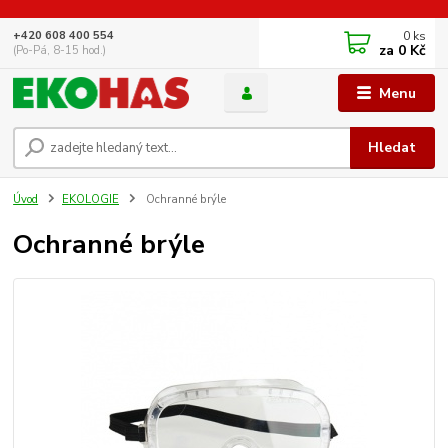
0
ks
+420 608 400 554
za
0 Kč
(Po-Pá, 8-15 hod.)
Menu
Hledat
Úvod
EKOLOGIE
Ochranné brýle
Ochranné brýle