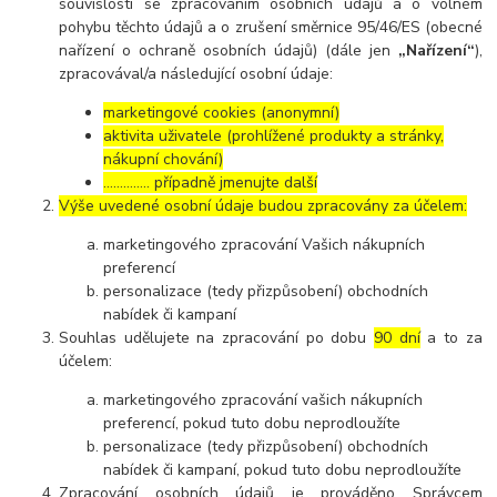
souvislosti se zpracováním osobních údajů a o volném
pohybu těchto údajů a o zrušení směrnice 95/46/ES (obecné
nařízení o ochraně osobních údajů) (dále jen
„Nařízení“
),
zpracovával/a následující osobní údaje:
marketingové cookies (anonymní)
aktivita uživatele (prohlížené produkty a stránky,
nákupní chování)
………….. případně jmenujte další
Výše uvedené osobní údaje budou zpracovány za účelem:
marketingového zpracování Vašich nákupních
preferencí
personalizace (tedy přizpůsobení) obchodních
nabídek či kampaní
Souhlas udělujete na zpracování po dobu
90 dní
a to za
účelem:
marketingového zpracování vašich nákupních
preferencí, pokud tuto dobu neprodloužíte
personalizace (tedy přizpůsobení) obchodních
nabídek či kampaní, pokud tuto dobu neprodloužíte
Zpracování osobních údajů je prováděno Správcem