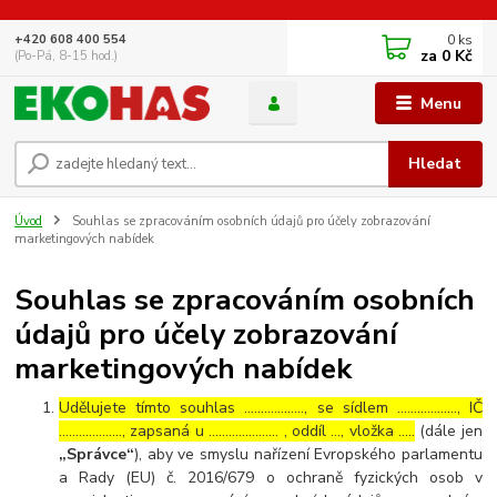
0
ks
+420 608 400 554
za
0 Kč
(Po-Pá, 8-15 hod.)
Menu
Hledat
Úvod
Souhlas se zpracováním osobních údajů pro účely zobrazování
marketingových nabídek
Souhlas se zpracováním osobních
údajů pro účely zobrazování
marketingových nabídek
Udělujete tímto souhlas ……………..., se sídlem ………………, IČ
………………., zapsaná u ………………… , oddíl …, vložka …..
(dále jen
„Správce“
), aby ve smyslu nařízení Evropského parlamentu
a Rady (EU) č. 2016/679 o ochraně fyzických osob v