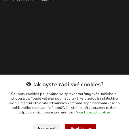
753 61 Hranice IV - Drahotuše
Kontakty
🍪 Jak byste rádi své cookies?
+420 608 400 554
Soubory cookies používáme ke správnému fungování našeho e-
shopu a v případě vašeho souhlasu také ke sledování statistik o
(Po-Pá, 8-15 hod.)
webu, měření efektivity reklamních kampaní, zapamatování vašeho
oblíbeného nastavení při používání stránek, či zobrazení reklam
ekohas@ekohas.cz
odpovídajících vašim preferencím.
Více k využití cookies
Souhlasím
Nastavení