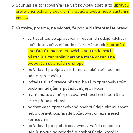
Souhlas se zpracováním lze vzít kdykoliv zpět, a to
úpravou
preferencí ochrany soukromí v patičce webu nebo zasláním
emailu
.
Vezměte, prosíme, na vědomí, že podle Nařízení máte právo:
vzít souhlas se zpracováním osobních údajů kdykoliv
zpět, toto zpětvzetí bude mít za následek
zabránění
spouštění remarketingových kódů reklamních
nástrojů a zabránění personalizace obsahu na
webových stránkách e-shopu
požadovat po Správci informaci, jaké vaše osobní
údaje zpracovává
vyžádat si u Správce přístup k vašim zpracovávaným
osobním údajům a požadovat jejich kopii
u automatizovaně zpracovaných osobních údajů na
jejich přenositelnost
nechat vaše zpracovávané osobní údaje aktualizovat
nebo opravit, popřípadě požadovat omezení jejich
zpracování
požadovat po společnosti výmaz vašich osobních
údajů, pokud se nejedná o osobní údaje, které je