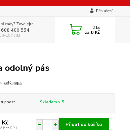
Přihlášení
 si rady? Zavolejte.
0
ks
 608 400 554
za
0 Kč
, 8-15 hod.)
 odolný pás
ce
celý popis
tupnost
Skladem > 5
 Kč
Přidat do košíku
Kč
bez DPH