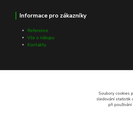
Informace pro zákazníky
Reference
Vše o nákupu
Kontakty
Soubory cookies 
sledování statisti
při používání