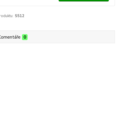
roduktu:
S512
Komentáře
0