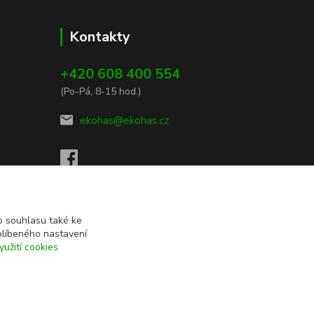
Kontakty
+420 608 400 554
(Po-Pá, 8-15 hod.)
ekohas@ekohas.cz
 souhlasu také ke
blíbeného nastavení
yužití cookies