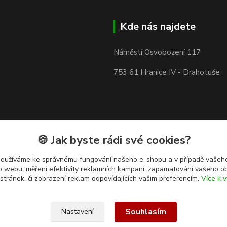
Kde nás najdete
Náměstí Osvobození 117
753 61 Hranice IV - Drahotuše
🍪 Jak byste rádi své cookies?
používáme ke správnému fungování našeho e-shopu a v případě vašeho
k o webu, měření efektivity reklamních kampaní, zapamatování vašeho o
 stránek, či zobrazení reklam odpovídajících vašim preferencím.
Více k v
Souhlasím
Nastavení