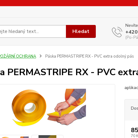
Nevíte
Hledat
+420
(Po-Pá
POŽÁRNÍ OCHRANA
Páska PERMASTRIPE RX - PVC extra odolný pás
a PERMASTRIPE RX - PVC extra
aplika
Dos
85
70 