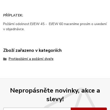
PŘÍPLATEK:
Požární odolnost EI/EW 45 - EI/EW 60 naceníme prosím o uvedení
v objednávce.
Zboží zařazeno v kategoriích
Protipožární a požární dveře
Nepropásněte novinky, akce a
slevy!