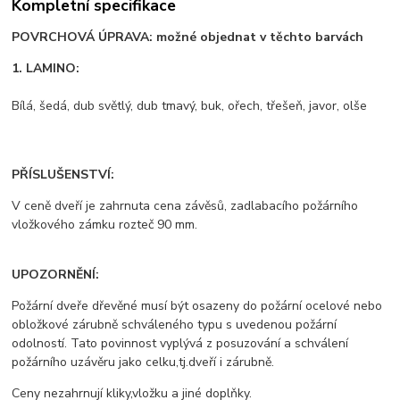
Kompletní specifikace
POVRCHOVÁ ÚPRAVA: možné objednat v těchto barvách
1. LAMINO:
Bílá, šedá, dub světlý, dub tmavý, buk, ořech, třešeň, javor, olše
PŘÍSLUŠENSTVÍ:
V ceně dveří je zahrnuta cena závěsů, zadlabacího požárního
vložkového zámku rozteč 90 mm.
UPOZORNĚNÍ:
Požární dveře dřevěné musí být osazeny do požární ocelové nebo
obložkové zárubně schváleného typu s uvedenou požární
odolností. Tato povinnost vyplývá z posuzování a schválení
požárního uzávěru jako celku,tj.dveří i zárubně.
Ceny nezahrnují kliky,vložku a jiné doplňky.