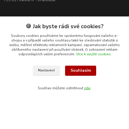
753 61 Hranice IV - Drahotuše
🍪 Jak byste rádi své cookies?
Soubory cookies používáme ke správnému fungování našeho e-
shopu a v případě vašeho souhlasu také ke sledování statistik o
webu, měření efektivity reklamních kampaní, zapamatování vašeho
oblíbeného nastavení při používání stránek, či zobrazení reklam
odpovídajících vašim preferencím.
Více k využití cookies
Souhlasím
Nastavení
Kontakty
Souhlas můžete odmítnout
zde
.
+420 608 400 554
(Po-Pá, 8-15 hod.)
ekohas@ekohas.cz