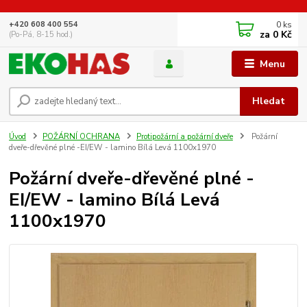
0
ks
+420 608 400 554
za
0 Kč
(Po-Pá, 8-15 hod.)
Menu
Hledat
Úvod
POŽÁRNÍ OCHRANA
Protipožární a požární dveře
Požární
dveře-dřevěné plné -EI/EW - lamino Bílá Levá 1100x1970
Požární dveře-dřevěné plné -
EI/EW - lamino Bílá Levá
1100x1970