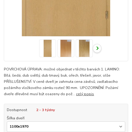
POVRCHOVÁ ÚPRAVA: možné objednat v těchto barvách 1. LAMINO:
Bílá, šedá, dub světlý, dub tmavý, buk, ořech, třešeň, javor, olše
PŘÍSLUŠENSTVÍ: V ceně dveří je zahrnuta cena závěsů, zadlabacího
požárního vložkového zámku rozteč 90 mm. UPOZORNĚNÍ: Požární
dveře dřevěné musí být osazeny do pož...
celý popis
Dostupnost
2 - 3 týdny
Šířka dveří