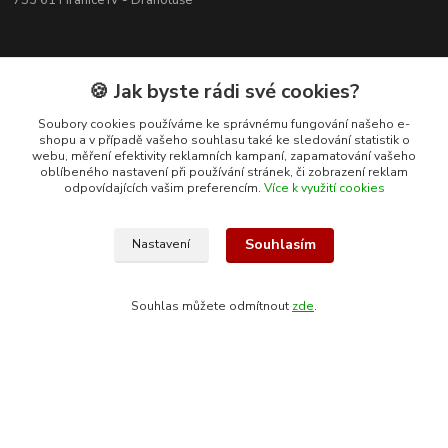
753 61 Hranice IV - Drahotuše
🍪 Jak byste rádi své cookies?
Soubory cookies používáme ke správnému fungování našeho e-
shopu a v případě vašeho souhlasu také ke sledování statistik o
webu, měření efektivity reklamních kampaní, zapamatování vašeho
oblíbeného nastavení při používání stránek, či zobrazení reklam
odpovídajících vašim preferencím.
Více k využití cookies
Souhlasím
Nastavení
Kontakty
Souhlas můžete odmítnout
zde
.
+420 608 400 554
(Po-Pá, 8-15 hod.)
ekohas@ekohas.cz