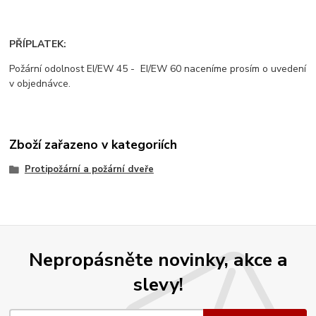
PŘÍPLATEK:
Požární odolnost EI/EW 45 - EI/EW 60 naceníme prosím o uvedení
v objednávce.
Zboží zařazeno v kategoriích
Protipožární a požární dveře
Nepropásněte novinky, akce a
slevy!