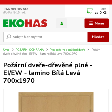
0
ks
+420 608 400 554
za
0 Kč
(Po-Pá, 8-15 hod.)
Menu
Hledat
Úvod
POŽÁRNÍ OCHRANA
Protipožární a požární dveře
Požární
dveře-dřevěné plné -EI/EW - lamino Bílá Levá 700x1970
Požární dveře-dřevěné plné -
EI/EW - lamino Bílá Levá
700x1970