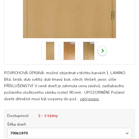
POVRCHOVÁ ÚPRAVA: možné objednat v těchto barvách 1. LAMINO:
Bílá, šedá, dub světlý, dub tmavý, buk, ořech, třešeň, javor, olše
PŘÍSLUŠENSTVÍ: V ceně dveří je zahrnuta cena závěsů, zadlabacího
požárního vložkového zámku rozteč 90 mm. UPOZORNĚNÍ: Požární
dveře dřevěné musí být osazeny do pož...
celý popis
Dostupnost
2 - 3 týdny
Šířka dveří