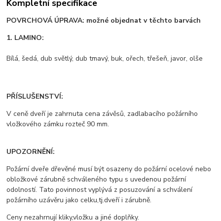
Kompletní specifikace
POVRCHOVÁ ÚPRAVA: možné objednat v těchto barvách
1. LAMINO:
Bílá, šedá, dub světlý, dub tmavý, buk, ořech, třešeň, javor, olše
PŘÍSLUŠENSTVÍ:
V ceně dveří je zahrnuta cena závěsů, zadlabacího požárního
vložkového zámku rozteč 90 mm.
UPOZORNĚNÍ:
Požární dveře dřevěné musí být osazeny do požární ocelové nebo
obložkové zárubně schváleného typu s uvedenou požární
odolností. Tato povinnost vyplývá z posuzování a schválení
požárního uzávěru jako celku,tj.dveří i zárubně.
Ceny nezahrnují kliky,vložku a jiné doplňky.