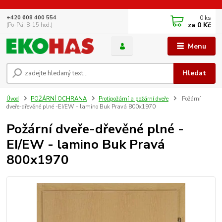
0
ks
+420 608 400 554
za
0 Kč
(Po-Pá, 8-15 hod.)
Menu
Hledat
Úvod
POŽÁRNÍ OCHRANA
Protipožární a požární dveře
Požární
dveře-dřevěné plné -EI/EW - lamino Buk Pravá 800x1970
Požární dveře-dřevěné plné -
EI/EW - lamino Buk Pravá
800x1970