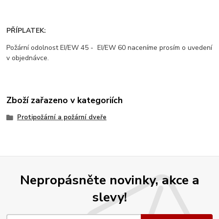
PŘÍPLATEK:
Požární odolnost EI/EW 45 - EI/EW 60 naceníme prosím o uvedení
v objednávce.
Zboží zařazeno v kategoriích
Protipožární a požární dveře
Nepropásněte novinky, akce a
slevy!