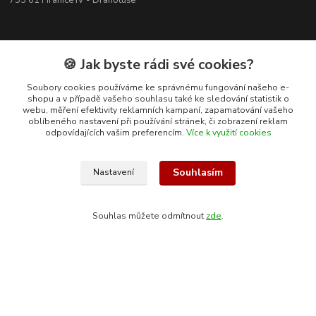
753 61 Hranice IV - Drahotuše
🍪 Jak byste rádi své cookies?
Soubory cookies používáme ke správnému fungování našeho e-
shopu a v případě vašeho souhlasu také ke sledování statistik o
webu, měření efektivity reklamních kampaní, zapamatování vašeho
oblíbeného nastavení při používání stránek, či zobrazení reklam
odpovídajících vašim preferencím.
Více k využití cookies
Souhlasím
Nastavení
Kontakty
Souhlas můžete odmítnout
zde
.
+420 608 400 554
(Po-Pá, 8-15 hod.)
ekohas@ekohas.cz