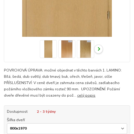
POVRCHOVÁ ÚPRAVA: možné objednat v těchto barvách 1. LAMINO:
Bílá, šedá, dub světlý, dub tmavý, buk, ořech, třešeň, javor, olše
PŘÍSLUŠENSTVÍ: V ceně dveří je zahrnuta cena závěsů, zadlabacího
požárního vložkového zámku rozteč 90 mm. UPOZORNĚNÍ: Požární
dveře dřevěné musí být osazeny do pož...
celý popis
Dostupnost
2 - 3 týdny
Šířka dveří