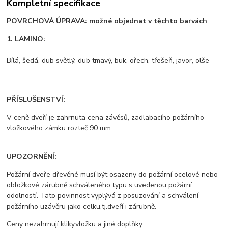
Kompletní specifikace
POVRCHOVÁ ÚPRAVA: možné objednat v těchto barvách
1. LAMINO:
Bílá, šedá, dub světlý, dub tmavý, buk, ořech, třešeň, javor, olše
PŘÍSLUŠENSTVÍ:
V ceně dveří je zahrnuta cena závěsů, zadlabacího požárního
vložkového zámku rozteč 90 mm.
UPOZORNĚNÍ:
Požární dveře dřevěné musí být osazeny do požární ocelové nebo
obložkové zárubně schváleného typu s uvedenou požární
odolností. Tato povinnost vyplývá z posuzování a schválení
požárního uzávěru jako celku,tj.dveří i zárubně.
Ceny nezahrnují kliky,vložku a jiné doplňky.