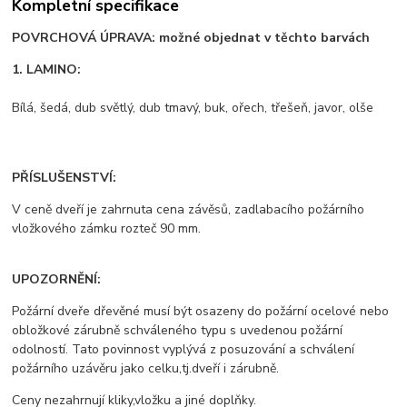
Kompletní specifikace
POVRCHOVÁ ÚPRAVA: možné objednat v těchto barvách
1. LAMINO:
Bílá, šedá, dub světlý, dub tmavý, buk, ořech, třešeň, javor, olše
PŘÍSLUŠENSTVÍ:
V ceně dveří je zahrnuta cena závěsů, zadlabacího požárního
vložkového zámku rozteč 90 mm.
UPOZORNĚNÍ:
Požární dveře dřevěné musí být osazeny do požární ocelové nebo
obložkové zárubně schváleného typu s uvedenou požární
odolností. Tato povinnost vyplývá z posuzování a schválení
požárního uzávěru jako celku,tj.dveří i zárubně.
Ceny nezahrnují kliky,vložku a jiné doplňky.