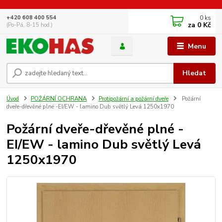
0
ks
+420 608 400 554
za
0 Kč
(Po-Pá, 8-15 hod.)
Menu
Hledat
Úvod
POŽÁRNÍ OCHRANA
Protipožární a požární dveře
Požární
dveře-dřevěné plné -EI/EW - lamino Dub světlý Levá 1250x1970
Požární dveře-dřevěné plné -
EI/EW - lamino Dub světlý Levá
1250x1970