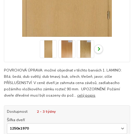
POVRCHOVÁ ÚPRAVA: možné objednat v těchto barvách 1. LAMINO:
Bílá, šedá, dub světlý, dub tmavý, buk, ořech, třešeň, javor, olše
PŘÍSLUŠENSTVÍ: V ceně dveří je zahrnuta cena závěsů, zadlabacího
požárního vložkového zámku rozteč 90 mm. UPOZORNĚNÍ: Požární
dveře dřevěné musí být osazeny do pož...
celý popis
Dostupnost
2 - 3 týdny
Šířka dveří