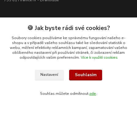
753 61 Hranice IV - Drahotuše
🍪 Jak byste rádi své cookies?
Soubory cookies používáme ke správnému fungování našeho e-
shopu a v případě vašeho souhlasu také ke sledování statistik o
webu, měření efektivity reklamních kampaní, zapamatování vašeho
oblíbeného nastavení při používání stránek, či zobrazení reklam
odpovídajících vašim preferencím.
Více k využití cookies
Souhlasím
Nastavení
Kontakty
Souhlas můžete odmítnout
zde
.
+420 608 400 554
(Po-Pá, 8-15 hod.)
ekohas@ekohas.cz