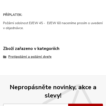
PŘÍPLATEK:
Požární odolnost EI/EW 45 - EI/EW 60 naceníme prosím o uvedení
v objednávce.
Zboží zařazeno v kategoriích
Protipožární a požární dveře
Nepropásněte novinky, akce a
slevy!