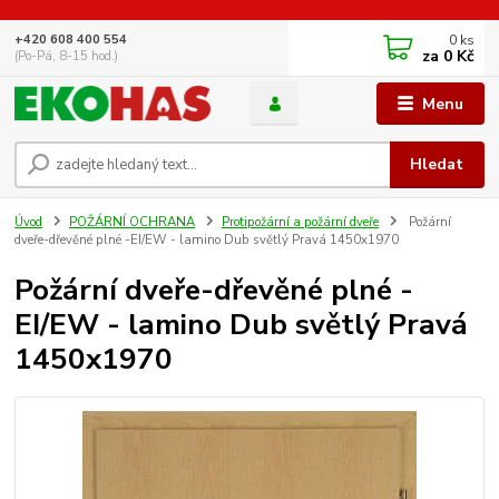
0
ks
+420 608 400 554
za
0 Kč
(Po-Pá, 8-15 hod.)
Menu
Hledat
Úvod
POŽÁRNÍ OCHRANA
Protipožární a požární dveře
Požární
dveře-dřevěné plné -EI/EW - lamino Dub světlý Pravá 1450x1970
Požární dveře-dřevěné plné -
EI/EW - lamino Dub světlý Pravá
1450x1970