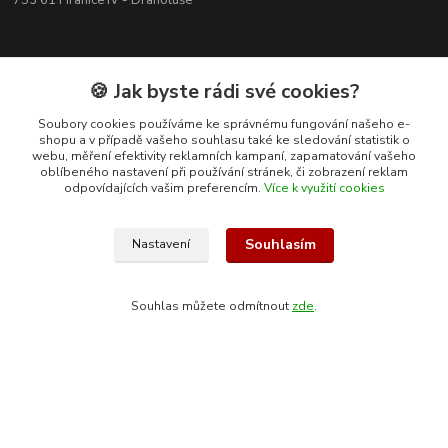
753 61 Hranice IV - Drahotuše
🍪 Jak byste rádi své cookies?
Soubory cookies používáme ke správnému fungování našeho e-
shopu a v případě vašeho souhlasu také ke sledování statistik o
webu, měření efektivity reklamních kampaní, zapamatování vašeho
oblíbeného nastavení při používání stránek, či zobrazení reklam
odpovídajících vašim preferencím.
Více k využití cookies
Souhlasím
Nastavení
Kontakty
Souhlas můžete odmítnout
zde
.
+420 608 400 554
(Po-Pá, 8-15 hod.)
ekohas@ekohas.cz