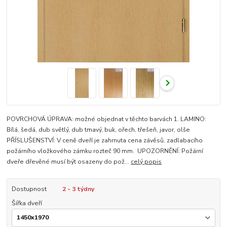
POVRCHOVÁ ÚPRAVA: možné objednat v těchto barvách 1. LAMINO:
Bílá, šedá, dub světlý, dub tmavý, buk, ořech, třešeň, javor, olše
PŘÍSLUŠENSTVÍ: V ceně dveří je zahrnuta cena závěsů, zadlabacího
požárního vložkového zámku rozteč 90 mm. UPOZORNĚNÍ: Požární
dveře dřevěné musí být osazeny do pož...
celý popis
Dostupnost
2 - 3 týdny
Šířka dveří