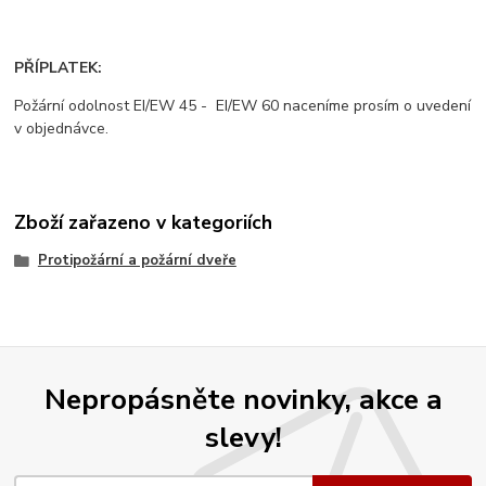
PŘÍPLATEK:
Požární odolnost EI/EW 45 - EI/EW 60 naceníme prosím o uvedení
v objednávce.
Zboží zařazeno v kategoriích
Protipožární a požární dveře
Nepropásněte novinky, akce a
slevy!