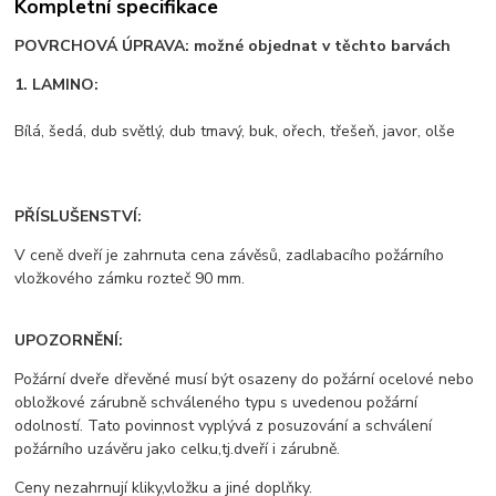
Kompletní specifikace
POVRCHOVÁ ÚPRAVA: možné objednat v těchto barvách
1. LAMINO:
Bílá, šedá, dub světlý, dub tmavý, buk, ořech, třešeň, javor, olše
PŘÍSLUŠENSTVÍ:
V ceně dveří je zahrnuta cena závěsů, zadlabacího požárního
vložkového zámku rozteč 90 mm.
UPOZORNĚNÍ:
Požární dveře dřevěné musí být osazeny do požární ocelové nebo
obložkové zárubně schváleného typu s uvedenou požární
odolností. Tato povinnost vyplývá z posuzování a schválení
požárního uzávěru jako celku,tj.dveří i zárubně.
Ceny nezahrnují kliky,vložku a jiné doplňky.