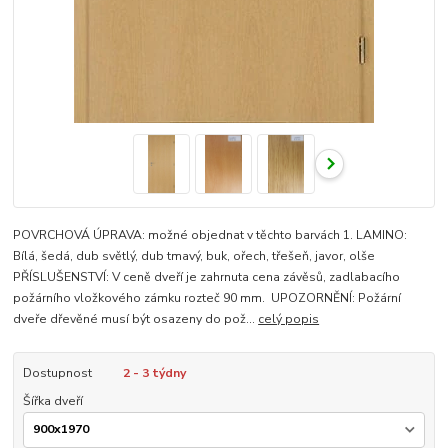
POVRCHOVÁ ÚPRAVA: možné objednat v těchto barvách 1. LAMINO:
Bílá, šedá, dub světlý, dub tmavý, buk, ořech, třešeň, javor, olše
PŘÍSLUŠENSTVÍ: V ceně dveří je zahrnuta cena závěsů, zadlabacího
požárního vložkového zámku rozteč 90 mm. UPOZORNĚNÍ: Požární
dveře dřevěné musí být osazeny do pož...
celý popis
Dostupnost
2 - 3 týdny
Šířka dveří