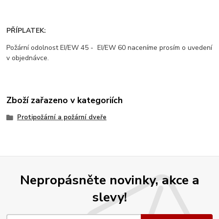
PŘÍPLATEK:
Požární odolnost EI/EW 45 - EI/EW 60 naceníme prosím o uvedení
v objednávce.
Zboží zařazeno v kategoriích
Protipožární a požární dveře
Nepropásněte novinky, akce a
slevy!