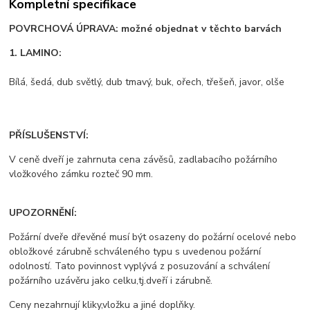
Kompletní specifikace
POVRCHOVÁ ÚPRAVA: možné objednat v těchto barvách
1. LAMINO:
Bílá, šedá, dub světlý, dub tmavý, buk, ořech, třešeň, javor, olše
PŘÍSLUŠENSTVÍ:
V ceně dveří je zahrnuta cena závěsů, zadlabacího požárního
vložkového zámku rozteč 90 mm.
UPOZORNĚNÍ:
Požární dveře dřevěné musí být osazeny do požární ocelové nebo
obložkové zárubně schváleného typu s uvedenou požární
odolností. Tato povinnost vyplývá z posuzování a schválení
požárního uzávěru jako celku,tj.dveří i zárubně.
Ceny nezahrnují kliky,vložku a jiné doplňky.