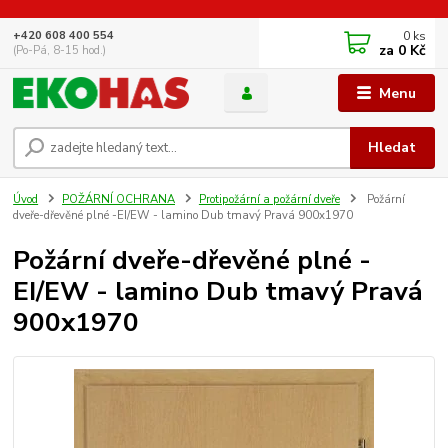
0
ks
+420 608 400 554
za
0 Kč
(Po-Pá, 8-15 hod.)
Menu
Hledat
Úvod
POŽÁRNÍ OCHRANA
Protipožární a požární dveře
Požární
dveře-dřevěné plné -EI/EW - lamino Dub tmavý Pravá 900x1970
Požární dveře-dřevěné plné -
EI/EW - lamino Dub tmavý Pravá
900x1970