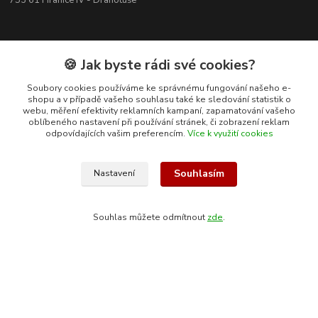
753 61 Hranice IV - Drahotuše
🍪 Jak byste rádi své cookies?
Soubory cookies používáme ke správnému fungování našeho e-
shopu a v případě vašeho souhlasu také ke sledování statistik o
webu, měření efektivity reklamních kampaní, zapamatování vašeho
oblíbeného nastavení při používání stránek, či zobrazení reklam
odpovídajících vašim preferencím.
Více k využití cookies
Souhlasím
Nastavení
Kontakty
Souhlas můžete odmítnout
zde
.
+420 608 400 554
(Po-Pá, 8-15 hod.)
ekohas@ekohas.cz