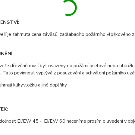
ENSTVÍ:
eří je zahrnuta cena závěsů, zadlabacího požárního vložkového
NĚNÍ:
dveře dřevěné musí být osazeny do požární ocelové nebo obložk
. Tato povinnost vyplývá z posuzování a schválení požárního uzávě
rnují kliky,vložku a jiné doplňky.
EK:
odolnost EI/EW 45 - EI/EW 60 naceníme prosím o uvedení v obj