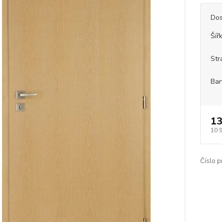
Dos
Šíř
Str
Bar
13
10 
Číslo p