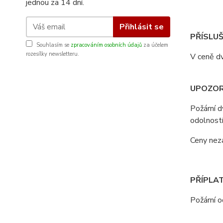
jednou za 14 dní.
Přihlásit se
PŘÍSLUŠ
Souhlasím se
zpracováním osobních údajů
za účelem
rozesílky newsletteru.
V ceně dv
UPOZOR
Požární 
odolností
Ceny nezah
PŘÍPLAT
Požární 