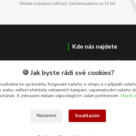
Můžete se kdykoli odhlásit. Zasíláme jednou za 14 dní.
Kde nás najdete
Náměstí Osvobození 117
🍪 Jak byste rádi své cookies?
753 61 Hranice IV - Drahotuše
používáme ke správnému fungování našeho e-shopu a v případě vašeho
k o webu, měření efektivity reklamních kampaní, zapamatování vašeho o
 stránek, či zobrazení reklam odpovídajících vašim preferencím.
Více k v
Souhlasím
Nastavení