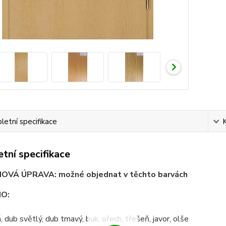
etní specifikace
tní specifikace
VÁ ÚPRAVA: možné objednat v těchto barvách
NO:
á, dub světlý, dub tmavý, buk, ořech, třešeň, javor, olše