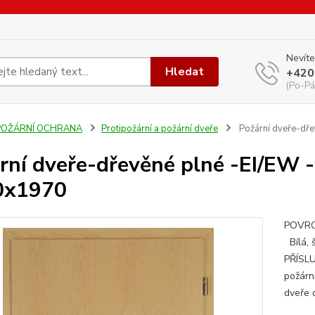
Nevíte
Hledat
+420
(Po-Pá
POŽÁRNÍ OCHRANA
Protipožární a požární dveře
Požární dveře-dře
rní dveře-dřevěné plné -EI/EW -
0x1970
POVRCH
Bílá, 
PŘÍSLU
požárn
dveře 