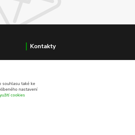
Kontakty
+420 608 400 554
(Po-Pá, 8-15 hod.)
ekohas@ekohas.cz
 souhlasu také ke
blíbeného nastavení
yužití cookies