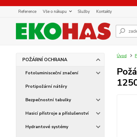
Reference
Vše o nákupu
Služby
Kontakty
Úvod
POŽÁRNÍ OCHRANA
Požá
Fotoluminisceční značení
125
Protipožární nátěry
Bezpečnostní tabulky
Hasicí přístroje a příslušenství
Hydrantové systémy