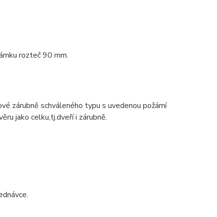
 zámku rozteč 90 mm.
ové zárubně schváleného typu s uvedenou požární
ru jako celku,tj.dveří i zárubně.
ednávce.