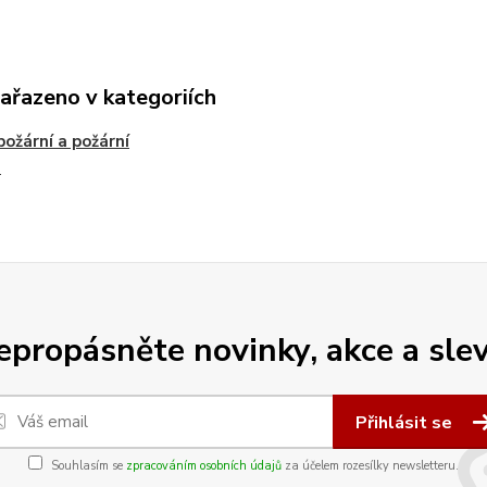
zařazeno v kategoriích
požární a požární
e
epropásněte novinky, akce a slev
Přihlásit se
Souhlasím se
zpracováním osobních údajů
za účelem rozesílky newsletteru.