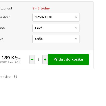
tupnost
2 - 3 týdny
ka dveří
ana
va
 189 Kč
/
ks
Přidat do košíku
900 Kč
bez DPH
roduktu:
-81