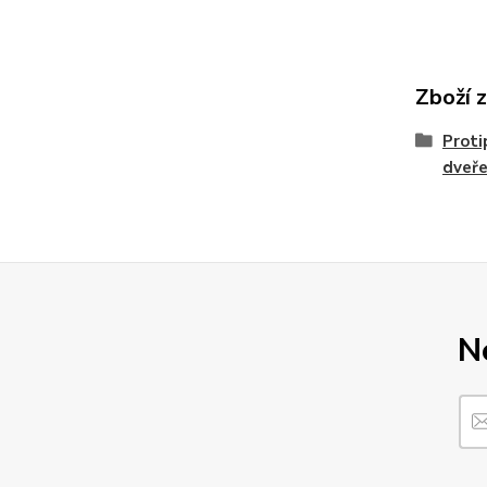
Zboží 
Proti
dveř
N