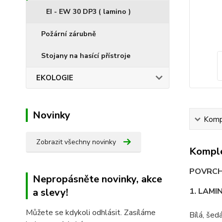
EI - EW 30 DP3 ( lamino )
Požární zárubně
Stojany na hasící přístroje
EKOLOGIE
Novinky
Kompl
Zobrazit všechny novinky
Komple
POVRCHO
Nepropásněte novinky, akce
a slevy!
1. LAMI
Můžete se kdykoli odhlásit. Zasíláme
Bílá, šed