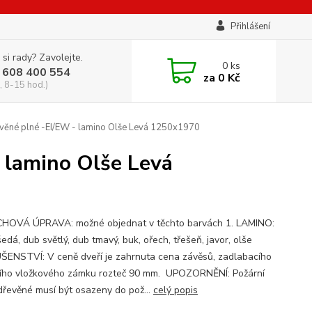
Přihlášení
 si rady? Zavolejte.
0
ks
 608 400 554
za
0 Kč
, 8-15 hod.)
věné plné -EI/EW - lamino Olše Levá 1250x1970
 lamino Olše Levá
OVÁ ÚPRAVA: možné objednat v těchto barvách 1. LAMINO:
šedá, dub světlý, dub tmavý, buk, ořech, třešeň, javor, olše
ŠENSTVÍ: V ceně dveří je zahrnuta cena závěsů, zadlabacího
ího vložkového zámku rozteč 90 mm. UPOZORNĚNÍ: Požární
dřevěné musí být osazeny do pož...
celý popis