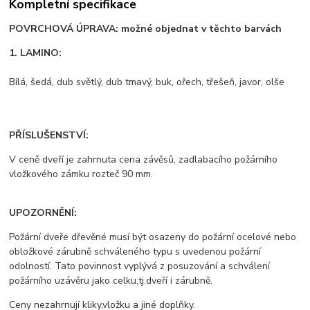
Kompletní specifikace
POVRCHOVÁ ÚPRAVA: možné objednat v těchto barvách
1. LAMINO:
Bílá, šedá, dub světlý, dub tmavý, buk, ořech, třešeň, javor, olše
PŘÍSLUŠENSTVÍ:
V ceně dveří je zahrnuta cena závěsů, zadlabacího požárního
vložkového zámku rozteč 90 mm.
UPOZORNĚNÍ:
Požární dveře dřevěné musí být osazeny do požární ocelové nebo
obložkové zárubně schváleného typu s uvedenou požární
odolností. Tato povinnost vyplývá z posuzování a schválení
požárního uzávěru jako celku,tj.dveří i zárubně.
Ceny nezahrnují kliky,vložku a jiné doplňky.