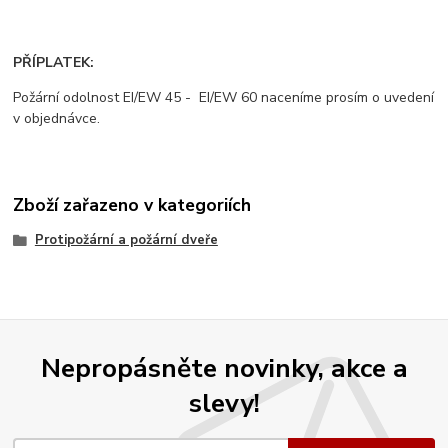
PŘÍPLATEK:
Požární odolnost EI/EW 45 - EI/EW 60 naceníme prosím o uvedení
v objednávce.
Zboží zařazeno v kategoriích
Protipožární a požární dveře
Nepropásněte novinky, akce a
slevy!