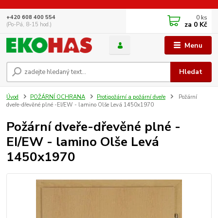
0
ks
+420 608 400 554
za
0 Kč
(Po-Pá, 8-15 hod.)
Menu
Hledat
Úvod
POŽÁRNÍ OCHRANA
Protipožární a požární dveře
Požární
dveře-dřevěné plné -EI/EW - lamino Olše Levá 1450x1970
Požární dveře-dřevěné plné -
EI/EW - lamino Olše Levá
1450x1970