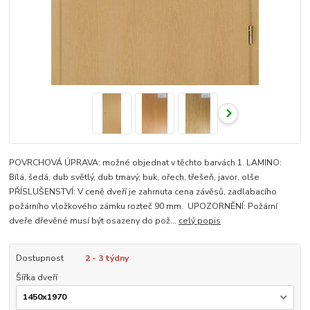
POVRCHOVÁ ÚPRAVA: možné objednat v těchto barvách 1. LAMINO:
Bílá, šedá, dub světlý, dub tmavý, buk, ořech, třešeň, javor, olše
PŘÍSLUŠENSTVÍ: V ceně dveří je zahrnuta cena závěsů, zadlabacího
požárního vložkového zámku rozteč 90 mm. UPOZORNĚNÍ: Požární
dveře dřevěné musí být osazeny do pož...
celý popis
Dostupnost
2 - 3 týdny
Šířka dveří