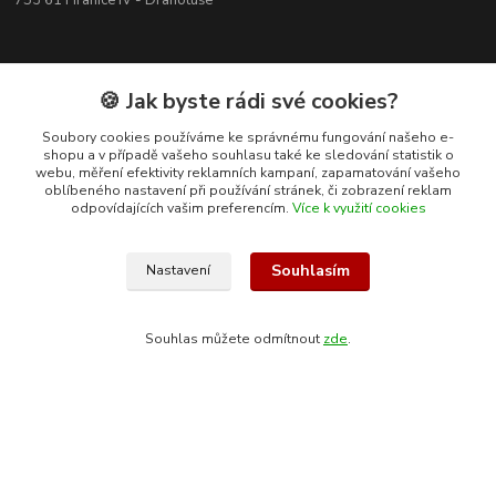
753 61 Hranice IV - Drahotuše
🍪 Jak byste rádi své cookies?
Soubory cookies používáme ke správnému fungování našeho e-
shopu a v případě vašeho souhlasu také ke sledování statistik o
webu, měření efektivity reklamních kampaní, zapamatování vašeho
oblíbeného nastavení při používání stránek, či zobrazení reklam
odpovídajících vašim preferencím.
Více k využití cookies
Souhlasím
Nastavení
Kontakty
Souhlas můžete odmítnout
zde
.
+420 608 400 554
(Po-Pá, 8-15 hod.)
ekohas@ekohas.cz