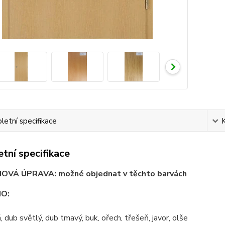
etní specifikace
tní specifikace
VÁ ÚPRAVA: možné objednat v těchto barvách
NO:
á, dub světlý, dub tmavý, buk, ořech, třešeň, javor, olše