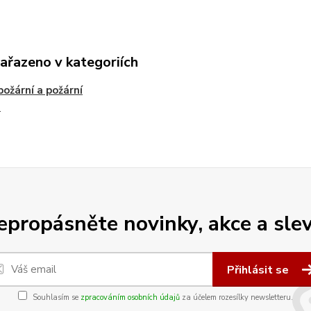
zařazeno v kategoriích
požární a požární
e
epropásněte novinky, akce a slev
Přihlásit se
Souhlasím se
zpracováním osobních údajů
za účelem rozesílky newsletteru.