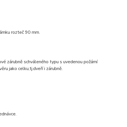
 zámku rozteč 90 mm.
ové zárubně schváleného typu s uvedenou požární
ru jako celku,tj.dveří i zárubně.
ednávce.