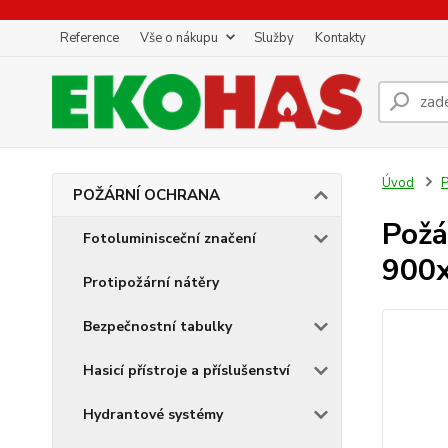
Reference
Vše o nákupu
Služby
Kontakty
Úvod
POŽÁRNÍ OCHRANA
Požá
Fotoluminisceční značení
900
Protipožární nátěry
Bezpečnostní tabulky
Hasicí přístroje a příslušenství
Hydrantové systémy