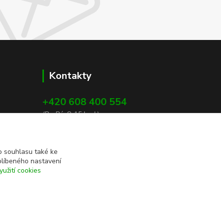
Kontakty
+420 608 400 554
(Po-Pá, 8-15 hod.)
ekohas@ekohas.cz
 souhlasu také ke
blíbeného nastavení
yužití cookies