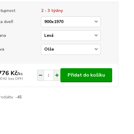
tupnost
2 - 3 týdny
ka dveří
ana
va
776 Kč
/
ks
Přidat do košíku
00 Kč
bez DPH
roduktu:
-45