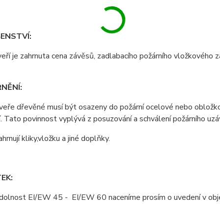
ENSTVÍ:
eří je zahrnuta cena závěsů, zadlabacího požárního vložkového
NĚNÍ:
dveře dřevěné musí být osazeny do požární ocelové nebo obložk
. Tato povinnost vyplývá z posuzování a schválení požárního uzávě
rnují kliky,vložku a jiné doplňky.
EK:
odolnost EI/EW 45 - EI/EW 60 naceníme prosím o uvedení v obj