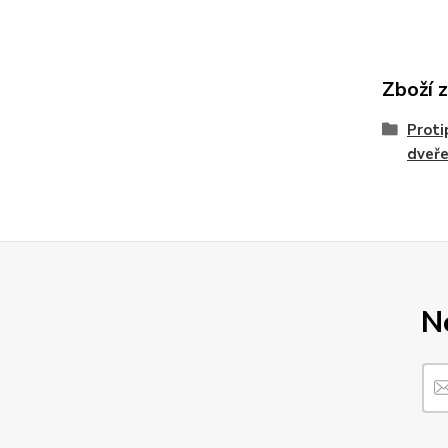
Zboží 
Proti
dveř
N