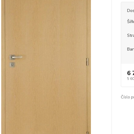
Dos
Šíř
Str
Bar
6 
5 6
Číslo p