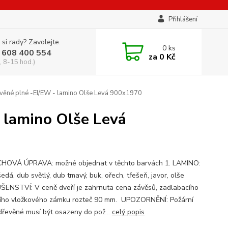
Přihlášení
 si rady? Zavolejte.
0
ks
 608 400 554
za
0 Kč
, 8-15 hod.)
věné plné -EI/EW - lamino Olše Levá 900x1970
 lamino Olše Levá
OVÁ ÚPRAVA: možné objednat v těchto barvách 1. LAMINO:
šedá, dub světlý, dub tmavý, buk, ořech, třešeň, javor, olše
ŠENSTVÍ: V ceně dveří je zahrnuta cena závěsů, zadlabacího
ího vložkového zámku rozteč 90 mm. UPOZORNĚNÍ: Požární
dřevěné musí být osazeny do pož...
celý popis