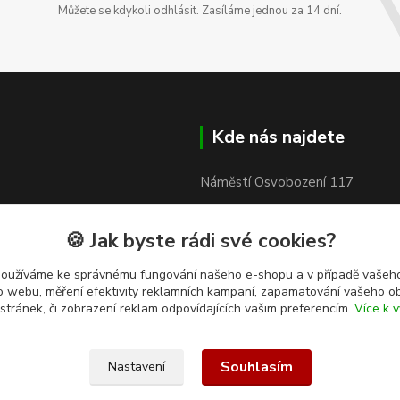
Můžete se kdykoli odhlásit. Zasíláme jednou za 14 dní.
Kde nás najdete
Náměstí Osvobození 117
753 61 Hranice IV - Drahotuše
🍪 Jak byste rádi své cookies?
používáme ke správnému fungování našeho e-shopu a v případě vašeho
k o webu, měření efektivity reklamních kampaní, zapamatování vašeho o
 stránek, či zobrazení reklam odpovídajících vašim preferencím.
Více k v
Souhlasím
Nastavení