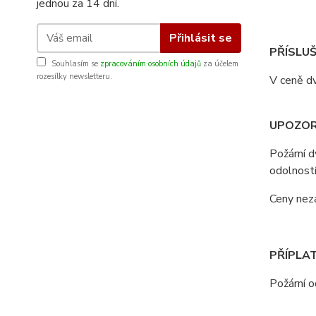
jednou za 14 dní.
Přihlásit se
PŘÍSLUŠ
Souhlasím se
zpracováním osobních údajů
za účelem
rozesílky newsletteru.
V ceně dv
UPOZOR
Požární 
odolností
Ceny nezah
PŘÍPLAT
Požární 