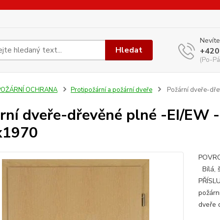
Nevíte
Hledat
+420
(Po-Pá
POŽÁRNÍ OCHRANA
Protipožární a požární dveře
Požární dveře-dře
rní dveře-dřevěné plné -EI/EW -
x1970
POVRCH
Bílá, 
PŘÍSLU
požárn
dveře 