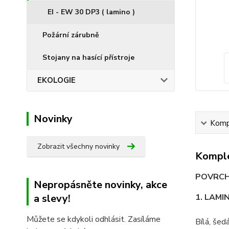
EI - EW 30 DP3 ( lamino )
Požární zárubně
Stojany na hasící přístroje
EKOLOGIE
Novinky
Kompl
Zobrazit všechny novinky
Komple
POVRCHO
Nepropásněte novinky, akce
a slevy!
1. LAMI
Můžete se kdykoli odhlásit. Zasíláme
Bílá, šed