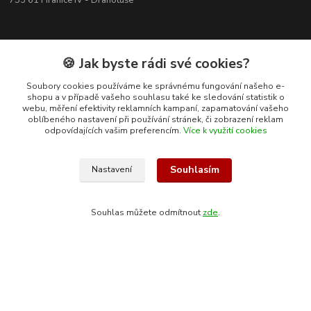
753 61 Hranice IV - Drahotuše
🍪 Jak byste rádi své cookies?
Soubory cookies používáme ke správnému fungování našeho e-
shopu a v případě vašeho souhlasu také ke sledování statistik o
webu, měření efektivity reklamních kampaní, zapamatování vašeho
oblíbeného nastavení při používání stránek, či zobrazení reklam
odpovídajících vašim preferencím.
Více k využití cookies
Souhlasím
Nastavení
Kontakty
Souhlas můžete odmítnout
zde
.
+420 608 400 554
(Po-Pá, 8-15 hod.)
ekohas@ekohas.cz