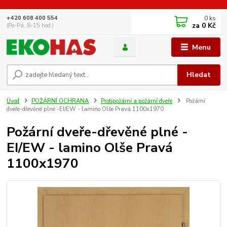
0
ks
+420 608 400 554
za
0 Kč
(Po-Pá, 8-15 hod.)
Menu
Hledat
Úvod
POŽÁRNÍ OCHRANA
Protipožární a požární dveře
Požární
dveře-dřevěné plné -EI/EW - lamino Olše Pravá 1100x1970
Požární dveře-dřevěné plné -
EI/EW - lamino Olše Pravá
1100x1970