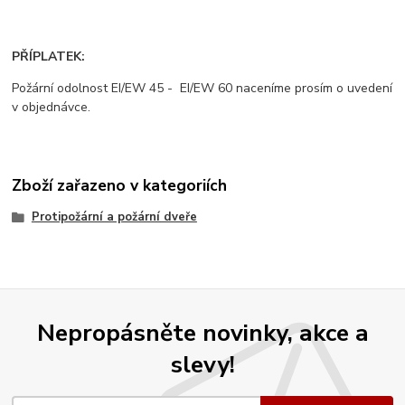
PŘÍPLATEK:
Požární odolnost EI/EW 45 - EI/EW 60 naceníme prosím o uvedení
v objednávce.
Zboží zařazeno v kategoriích
Protipožární a požární dveře
Nepropásněte novinky, akce a
slevy!