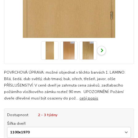
POVRCHOVÁ ÚPRAVA: možné objednat v těchto barvách 1. LAMINO:
Bílá, šedá, dub světlý, dub tmavý, buk, ořech, třešeň, javor, olše
PŘÍSLUŠENSTVÍ: V ceně dveří je zahrnuta cena závěsů, zadlabacího
požárního vložkového zámku rozteč 90 mm. UPOZORNĚNÍ: Požární
dveře dřevěné musí být osazeny do pož...
celý popis
Dostupnost
2 - 3 týdny
Šířka dveří