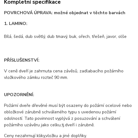
Kompletní specifikace
POVRCHOVÁ ÚPRAVA: možné objednat v těchto barvách
1. LAMINO:
Bílá, šedá, dub světlý, dub tmavý, buk, ořech, třešeň, javor, olše
PŘÍSLUŠENSTVÍ:
V ceně dveří je zahrnuta cena závěsů, zadlabacího požárního
vložkového zámku rozteč 90 mm.
UPOZORNĚNÍ:
Požární dveře dřevěné musí být osazeny do požární ocelové nebo
obložkové zárubně schváleného typu s uvedenou požární
odolností. Tato povinnost vyplývá z posuzování a schválení
požárního uzávěru jako celku,tj.dveří i zárubně.
Ceny nezahrnují kliky,vložku a jiné doplňky.