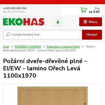
0
ks
+420 608 400 554
za
0 Kč
(Po-Pá, 8-15 hod.)
Menu
Hledat
Úvod
POŽÁRNÍ OCHRANA
Protipožární a požární dveře
Požární
dveře-dřevěné plné -EI/EW - lamino Ořech Levá 1100x1970
Požární dveře-dřevěné plné -
EI/EW - lamino Ořech Levá
1100x1970