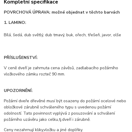
Kompletní specifikace
POVRCHOVÁ ÚPRAVA: možné objednat v těchto barvách
1. LAMINO:
Bílá, šedá, dub světlý, dub tmavý, buk, ořech, třešeň, javor, olše
PŘÍSLUŠENSTVÍ:
V ceně dveří je zahrnuta cena závěsů, zadlabacího požárního
vložkového zámku rozteč 90 mm.
UPOZORNĚNÍ:
Požární dveře dřevěné musí být osazeny do požární ocelové nebo
obložkové zárubně schváleného typu s uvedenou požární
odolností. Tato povinnost vyplývá z posuzování a schválení
požárního uzávěru jako celku,tj.dveří i zárubně.
Ceny nezahrnují kliky,vložku a jiné doplňky.