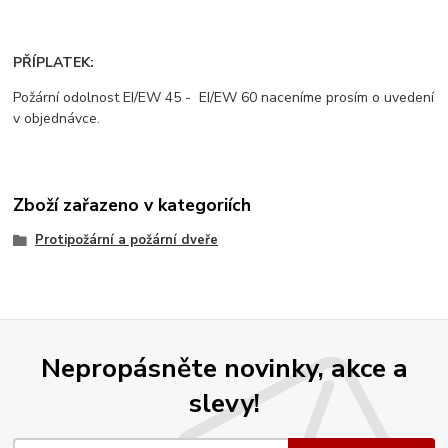
PŘÍPLATEK:
Požární odolnost EI/EW 45 - EI/EW 60 naceníme prosím o uvedení
v objednávce.
Zboží zařazeno v kategoriích
Protipožární a požární dveře
Nepropásněte novinky, akce a
slevy!