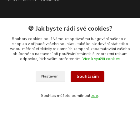
753 61 Hranice IV - Drahotuše
🍪 Jak byste rádi své cookies?
Soubory cookies používáme ke správnému fungování našeho e-
shopu a v případě vašeho souhlasu také ke sledování statistik o
webu, měření efektivity reklamních kampaní, zapamatování vašeho
oblíbeného nastavení při používání stránek, či zobrazení reklam
odpovídajících vašim preferencím.
Více k využití cookies
Souhlasím
Nastavení
Kontakty
Souhlas můžete odmítnout
zde
.
+420 608 400 554
(Po-Pá, 8-15 hod.)
ekohas@ekohas.cz