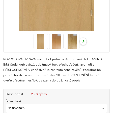
POVRCHOVÁ ÚPRAVA: možné objednat v těchto barvách 1. LAMINO:
Bílá, šedá, dub světlý, dub tmavý, buk, ořech, třešeň, javor, olše
PŘÍSLUŠENSTVÍ: V ceně dveří je zahrnuta cena závěsů, zadlabacího
požárního vložkového zámku rozteč 90 mm. UPOZORNĚNÍ: Požární
dveře dřevěné musí být osazeny do pož...
celý popis
Dostupnost
2 - 3 týdny
Šířka dveří