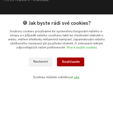
753 61 Hranice IV - Drahotuše
🍪 Jak byste rádi své cookies?
Soubory cookies používáme ke správnému fungování našeho e-
shopu a v případě vašeho souhlasu také ke sledování statistik o
webu, měření efektivity reklamních kampaní, zapamatování vašeho
oblíbeného nastavení při používání stránek, či zobrazení reklam
odpovídajících vašim preferencím.
Více k využití cookies
Souhlasím
Nastavení
Kontakty
Souhlas můžete odmítnout
zde
.
+420 608 400 554
(Po-Pá, 8-15 hod.)
ekohas@ekohas.cz