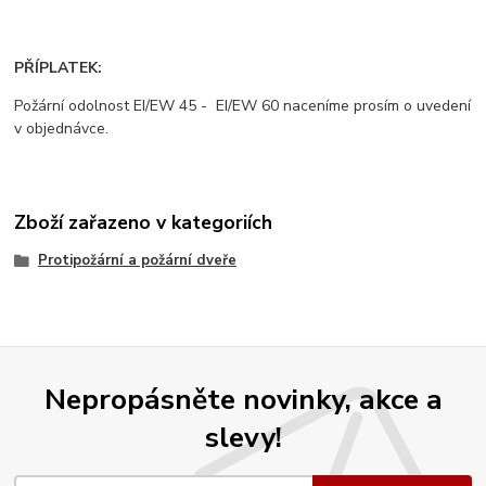
PŘÍPLATEK:
Požární odolnost EI/EW 45 - EI/EW 60 naceníme prosím o uvedení
v objednávce.
Zboží zařazeno v kategoriích
Protipožární a požární dveře
Nepropásněte novinky, akce a
slevy!