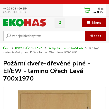
0
ks
+420 608 400 554
za
0 Kč
(Po-Pá, 8-15 hod.)
Menu
Hledat
Úvod
POŽÁRNÍ OCHRANA
Protipožární a požární dveře
Požární
dveře-dřevěné plné -EI/EW - lamino Ořech Levá 700x1970
Požární dveře-dřevěné plné -
EI/EW - lamino Ořech Levá
700x1970