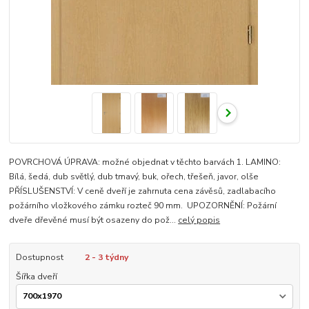
POVRCHOVÁ ÚPRAVA: možné objednat v těchto barvách 1. LAMINO:
Bílá, šedá, dub světlý, dub tmavý, buk, ořech, třešeň, javor, olše
PŘÍSLUŠENSTVÍ: V ceně dveří je zahrnuta cena závěsů, zadlabacího
požárního vložkového zámku rozteč 90 mm. UPOZORNĚNÍ: Požární
dveře dřevěné musí být osazeny do pož...
celý popis
Dostupnost
2 - 3 týdny
Šířka dveří