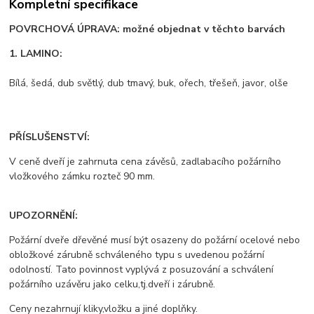
Kompletní specifikace
POVRCHOVÁ ÚPRAVA: možné objednat v těchto barvách
1. LAMINO:
Bílá, šedá, dub světlý, dub tmavý, buk, ořech, třešeň, javor, olše
PŘÍSLUŠENSTVÍ:
V ceně dveří je zahrnuta cena závěsů, zadlabacího požárního
vložkového zámku rozteč 90 mm.
UPOZORNĚNÍ:
Požární dveře dřevěné musí být osazeny do požární ocelové nebo
obložkové zárubně schváleného typu s uvedenou požární
odolností. Tato povinnost vyplývá z posuzování a schválení
požárního uzávěru jako celku,tj.dveří i zárubně.
Ceny nezahrnují kliky,vložku a jiné doplňky.