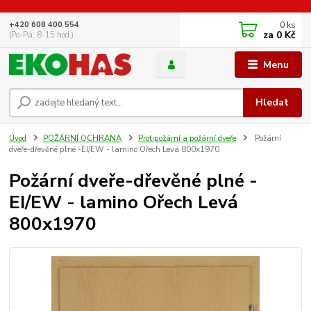
0
ks
+420 608 400 554
za
0 Kč
(Po-Pá, 8-15 hod.)
Menu
Hledat
Úvod
POŽÁRNÍ OCHRANA
Protipožární a požární dveře
Požární
dveře-dřevěné plné -EI/EW - lamino Ořech Levá 800x1970
Požární dveře-dřevěné plné -
EI/EW - lamino Ořech Levá
800x1970