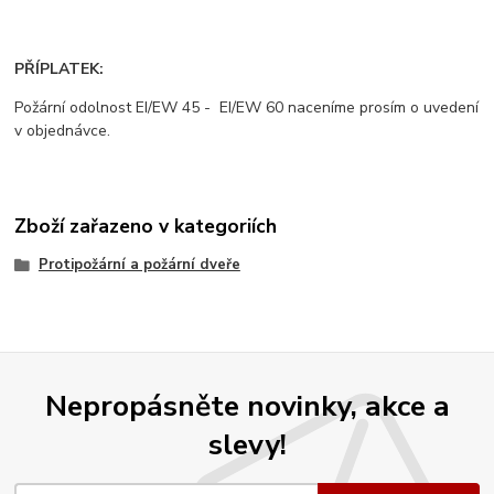
PŘÍPLATEK:
Požární odolnost EI/EW 45 - EI/EW 60 naceníme prosím o uvedení
v objednávce.
Zboží zařazeno v kategoriích
Protipožární a požární dveře
Nepropásněte novinky, akce a
slevy!