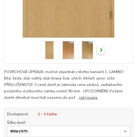
POVRCHOVÁ ÚPRAVA: možné objednat v těchto barvách 1. LAMINO:
Bílá, šedá, dub světlý, dub tmavý, buk, ořech, třešeň, javor, olše
PŘÍSLUŠENSTVÍ: V ceně dveří je zahrnuta cena závěsů, zadlabacího
požárního vložkového zámku rozteč 90 mm. UPOZORNĚNÍ: Požární
dveře dřevěné musí být osazeny do pož...
celý popis
Dostupnost
2 - 3 týdny
Šířka dveří