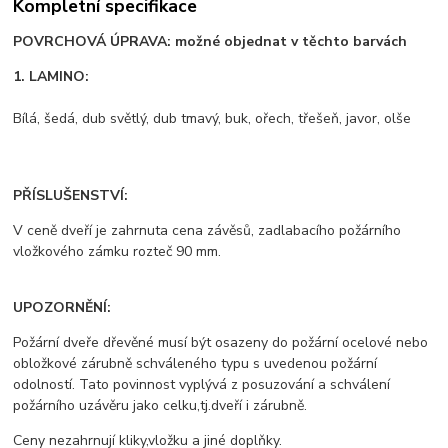
Kompletní specifikace
POVRCHOVÁ ÚPRAVA: možné objednat v těchto barvách
1. LAMINO:
Bílá, šedá, dub světlý, dub tmavý, buk, ořech, třešeň, javor, olše
PŘÍSLUŠENSTVÍ:
V ceně dveří je zahrnuta cena závěsů, zadlabacího požárního
vložkového zámku rozteč 90 mm.
UPOZORNĚNÍ:
Požární dveře dřevěné musí být osazeny do požární ocelové nebo
obložkové zárubně schváleného typu s uvedenou požární
odolností. Tato povinnost vyplývá z posuzování a schválení
požárního uzávěru jako celku,tj.dveří i zárubně.
Ceny nezahrnují kliky,vložku a jiné doplňky.