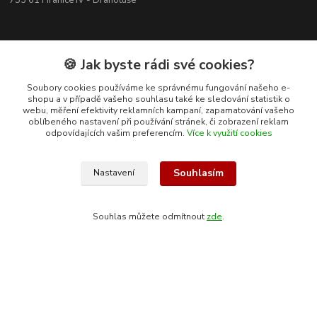
753 61 Hranice IV - Drahotuše
🍪 Jak byste rádi své cookies?
Soubory cookies používáme ke správnému fungování našeho e-
shopu a v případě vašeho souhlasu také ke sledování statistik o
webu, měření efektivity reklamních kampaní, zapamatování vašeho
oblíbeného nastavení při používání stránek, či zobrazení reklam
odpovídajících vašim preferencím.
Více k využití cookies
Souhlasím
Nastavení
Kontakty
Souhlas můžete odmítnout
zde
.
+420 608 400 554
(Po-Pá, 8-15 hod.)
ekohas@ekohas.cz