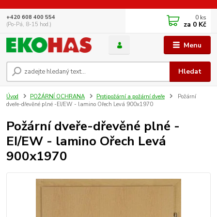
0
ks
+420 608 400 554
za
0 Kč
(Po-Pá, 8-15 hod.)
Menu
Hledat
Úvod
POŽÁRNÍ OCHRANA
Protipožární a požární dveře
Požární
dveře-dřevěné plné -EI/EW - lamino Ořech Levá 900x1970
Požární dveře-dřevěné plné -
EI/EW - lamino Ořech Levá
900x1970