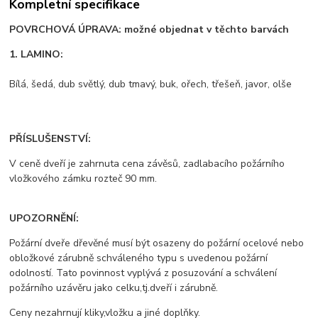
Kompletní specifikace
POVRCHOVÁ ÚPRAVA: možné objednat v těchto barvách
1. LAMINO:
Bílá, šedá, dub světlý, dub tmavý, buk, ořech, třešeň, javor, olše
PŘÍSLUŠENSTVÍ:
V ceně dveří je zahrnuta cena závěsů, zadlabacího požárního
vložkového zámku rozteč 90 mm.
UPOZORNĚNÍ:
Požární dveře dřevěné musí být osazeny do požární ocelové nebo
obložkové zárubně schváleného typu s uvedenou požární
odolností. Tato povinnost vyplývá z posuzování a schválení
požárního uzávěru jako celku,tj.dveří i zárubně.
Ceny nezahrnují kliky,vložku a jiné doplňky.