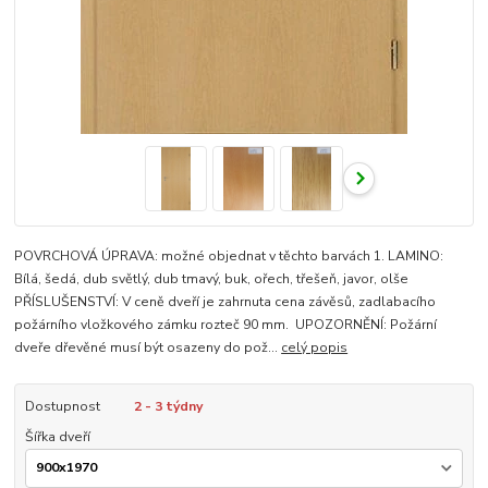
POVRCHOVÁ ÚPRAVA: možné objednat v těchto barvách 1. LAMINO:
Bílá, šedá, dub světlý, dub tmavý, buk, ořech, třešeň, javor, olše
PŘÍSLUŠENSTVÍ: V ceně dveří je zahrnuta cena závěsů, zadlabacího
požárního vložkového zámku rozteč 90 mm. UPOZORNĚNÍ: Požární
dveře dřevěné musí být osazeny do pož...
celý popis
Dostupnost
2 - 3 týdny
Šířka dveří