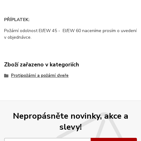
PŘÍPLATEK:
Požární odolnost EI/EW 45 - EI/EW 60 naceníme prosím o uvedení
v objednávce.
Zboží zařazeno v kategoriích
Protipožární a požární dveře
Nepropásněte novinky, akce a
slevy!